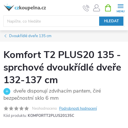
Přejít
NÁKUPNÍ
KOŠÍK
na
obsah
HLEDAT
Dvoukřídlé dveře 135 cm
Komfort T2 PLUS20 135 -
sprchové dvoukřídlé dveře
132-137 cm
dveře disponují zdvihacím pantem, čiré
bezpečnostní sklo 6 mm
Neohodnoceno
Podrobnosti hodnocení
Kód produktu:
KOMFORTT2PLUS20135C