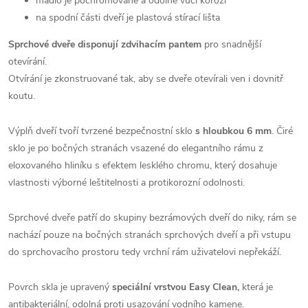
madlo je pochromované a odolné vůči korozi
na spodní části dveří je plastová stírací lišta
Sprchové dveře disponují zdvihacím pantem
pro snadnější
otevírání.
Otvírání je zkonstruované tak, aby se dveře otevírali ven i dovnitř
koutu.
Výplň dveří tvoří tvrzené bezpečnostní sklo
s hloubkou 6 mm
. Čiré
sklo je po bočných stranách vsazené do elegantního rámu z
eloxovaného hliníku s efektem lesklého chromu, který dosahuje
vlastnosti výborné leštitelnosti a protikorozní odolnosti.
Sprchové dveře patří do skupiny bezrámových dveří do niky, rám se
nachází pouze na bočných stranách sprchových dveří a při vstupu
do sprchovacího prostoru tedy vrchní rám uživatelovi nepřekáží.
Povrch skla je upravený
speciální vrstvou Easy Clean,
která je
antibakteriální, odolná proti usazování vodního kamene.