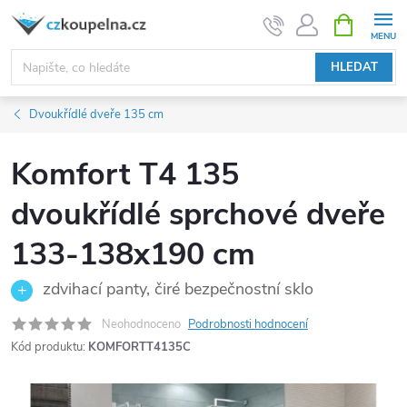
Přejít
NÁKUPNÍ
KOŠÍK
na
obsah
HLEDAT
Dvoukřídlé dveře 135 cm
Komfort T4 135
dvoukřídlé sprchové dveře
133-138x190 cm
zdvihací panty, čiré bezpečnostní sklo
Neohodnoceno
Podrobnosti hodnocení
Kód produktu:
KOMFORTT4135C