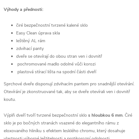
Výhody a přednosti:
čiré bezpečnostní tvrzené kalené sklo
Easy Clean úprava skla
leštěný AL rám
zdvihací panty
dveře se otevírají do obou stran ven i dovnitř
pochromované madlo odolné vůči korozi
plastová stírací lišta na spodní části dveří
Sprchové dveře disponují zdvihacím pantem pro snadnější otevírání.
Otevírání je zkonstruované tak, aby se dveře otevírali ven i dovnitř
koutu.
Výplň dveří tvoří tvrzené bezpečnostní sklo
s hloubkou 6 mm
. Čiré
sklo je po bočných stranách vsazené do elegantního rámu z
eloxovaného hliníku s efektem lesklého chromu, který dosahuje
vlastnosti výborné leštitelnosti a protikorozní odolnosti.