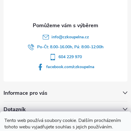
í
info
@
czkoupelna.cz
Po-Čt: 8.00-16.00h, Pá: 8:00-12:00h
604 229 970
facebook.com/czkoupelna
Informace pro vás
Dotazník
Tento web používá soubory cookie. Dalším procházením
Líbí se vám u sprchového koutu rám barvě
tohoto webu vyjadřujete souhlas s jejich používáním.