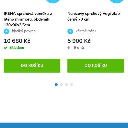
IRENA sprchová vanička z
Nerezový sprchový Vogi žlab
litého mramoru, obdélník
černý 70 cm
130x90x3,5cm
hladký povrch
včetně roštu
10 680 Kč
5 900 Kč
Skladem
6 - 9 dnů
DO KOŠÍKU
DO KOŠÍKU