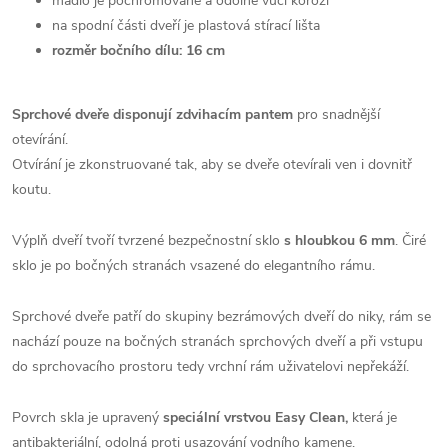
madlo je pochromované a odolné vůči korozi
na spodní části dveří je plastová stírací lišta
rozměr bočního dílu: 16 cm
Sprchové dveře disponují zdvihacím pantem
pro snadnější
otevírání.
Otvírání je zkonstruované tak, aby se dveře otevírali ven i dovnitř
koutu.
Výplň dveří tvoří tvrzené bezpečnostní sklo
s hloubkou 6 mm
. Čiré
sklo je po bočných stranách vsazené do elegantního rámu.
Sprchové dveře patří do skupiny bezrámových dveří do niky, rám se
nachází pouze na bočných stranách sprchových dveří a při vstupu
do sprchovacího prostoru tedy vrchní rám uživatelovi nepřekáží.
Povrch skla je upravený
speciální vrstvou Easy Clean,
která je
antibakteriální, odolná proti usazování vodního kamene.