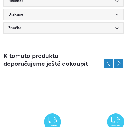
Recenze
Diskuse
Značka
K tomuto produktu
doporučujeme ještě dokoupit
ZDARMA
Z
ZDARMA
ZDARMA