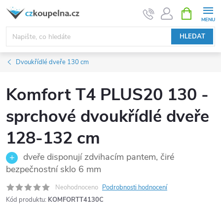
Přejít
NÁKUPNÍ
KOŠÍK
na
obsah
HLEDAT
Dvoukřídlé dveře 130 cm
Komfort T4 PLUS20 130 -
sprchové dvoukřídlé dveře
128-132 cm
dveře disponují zdvihacím pantem, čiré
bezpečnostní sklo 6 mm
Neohodnoceno
Podrobnosti hodnocení
Kód produktu:
KOMFORTT4130C