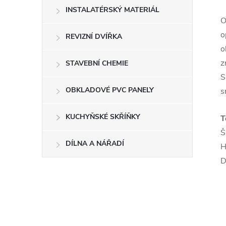
INSTALATÉRSKÝ MATERIÁL
O
o
REVIZNÍ DVÍŘKA
o
z
STAVEBNÍ CHEMIE
S
OBKLADOVÉ PVC PANELY
s
KUCHYŇSKÉ SKŘÍŇKY
T
Š
DÍLNA A NÁŘADÍ
H
D