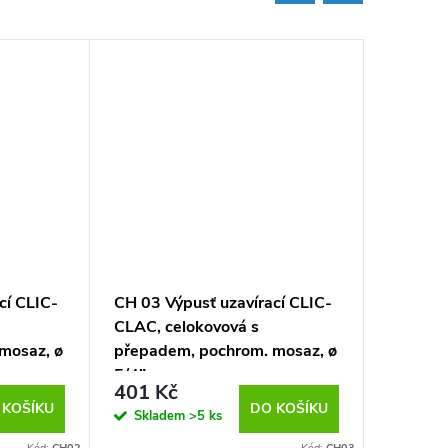
cí CLIC-
CH 03 Výpusť uzavírací CLIC-
EVE - B
CLAC, celokovová s
stojánk
mosaz, ø
přepadem, pochrom. mosaz, ø
(CBV10
ROBU
5/4"
RAMÍNK
401 Kč
1 349
 KOŠÍKU
DO KOŠÍKU
Skladem
>5 ks
Sklad