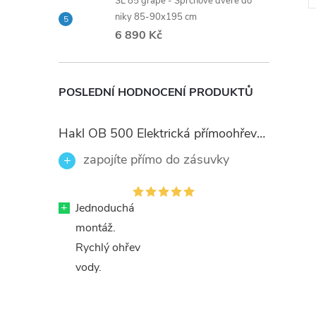
SL 85 grape - Sprchové dveře do
Kód:
CB10104N
Kód:
CBE10101D
niky 85-90x195 cm
6 890 Kč
POSLEDNÍ HODNOCENÍ PRODUKTŮ
Hakl OB 500 Elektrická přímoohřevná vodovodní baterie, černé flexi ramínko
zapojíte přímo do zásuvky
+
Jednoduchá
montáž.
Rychlý ohřev
vody.