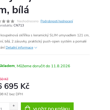
m, bílá
Neohodnoceno
Podrobnosti hodnocení
produktu:
CN713
, koupelnová skříňka s keramický SLIM umyvadlem 121 cm,
ní, bílá, 2 zásuvky, praktický push-open systém a pomalé
rání
Detailní informace
Skladem
11.8.2026
50 Kč
6 695 Kč
98 Kč bez DPH
ná
:
VLOŽIT DO KOŠÍKU