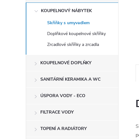
e
KOUPELNOVÝ NÁBYTEK
l
Skříňky s umyvadlem
Doplňkové koupelnové skříňky
Zrcadlové skříňky a zrcadla
KOUPELNOVÉ DOPLŇKY
SANITÁRNÍ KERAMIKA A WC
ÚSPORA VODY - ECO
FILTRACE VODY
S
TOPENÍ A RADIÁTORY
p