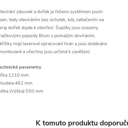
tevírání zásuvek a dvířek je řešeno systémem push-
pen, tedy otevíráním bez úchytek, kdy zatlačením na
kraj dvířek dojde k otevření. Šuplíky jsou osazeny
načkovými pojezdy Blum s pomalým dovíráním.
kříňky mají laserové opracování hran a jsou dodávány
montované a všechny jsou určené k zavěšení.
echnické parametry
ířka:1210 mm
loubka:462 mm
élka (Výška):550 mm
K tomuto produktu doporuču