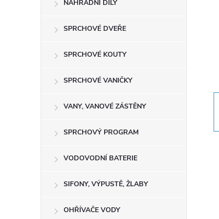
NÁHRADNÍ DÍLY
t
r
SPRCHOVÉ DVEŘE
a
SPRCHOVÉ KOUTY
n
SPRCHOVÉ VANIČKY
n
VANY, VANOVÉ ZÁSTĚNY
í
SPRCHOVÝ PROGRAM
p
VODOVODNÍ BATERIE
a
SIFONY, VÝPUSTĚ, ŽLABY
n
OHŘÍVAČE VODY