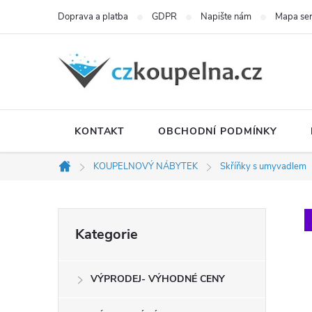
Přejít
Doprava a platba
GDPR
Napište nám
Mapa se
na
obsah
KONTAKT
OBCHODNÍ PODMÍNKY
KOUPELNOVÝ NÁBYTEK
Skříňky s umyvadlem
Domů
P
Přeskočit
Kategorie
kategorie
o
VÝPRODEJ- VÝHODNÉ CENY
s