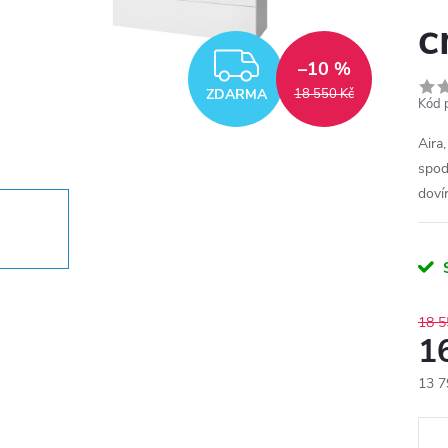
c
ZDARMA
–10 %
ZDARMA
18 550 Kč
Kód 
Aira
spod
doví
18 5
1
13 7
Měr
cena