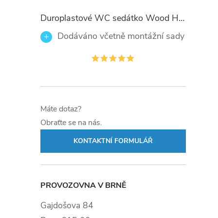
Duroplastové WC sedátko Wood Heart 82377 se zpomalovacím mechanismem SOFT-CLOSE
Dodáváno včetně montážní sady
Máte dotaz?
Obraťte se na nás.
KONTAKTNÍ FORMULÁŘ
PROVOZOVNA V BRNĚ
Gajdošova 84