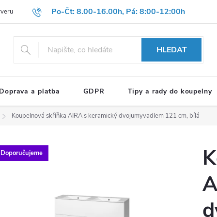
Po-Čt: 8.00-16.00h, Pá: 8:00-12:00h
rveru
Hodnocení obchodu
Reklamační formulář
OBCHODNÍ P
HLEDAT
Doprava a platba
GDPR
Tipy a rady do koupelny
Koupelnová skříňka AIRA s keramický dvojumyvadlem 121 cm, bílá
K
Doporučujeme
A
d