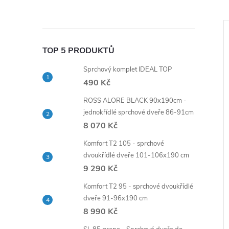
–10 %
–10 %
ZDARMA
ZDARMA
TOP 5 PRODUKTŮ
ZDARMA
ZDARMA
1 319 Kč
1 649 Kč
Sprchový komplet IDEAL TOP
490 Kč
ROSS ALORE BLACK 90x190cm -
jednokřídlé sprchové dveře 86-91cm
8 070 Kč
Komfort T2 105 - sprchové
aterie
Umyvadlová stojánková
dvoukřídlé dveře 101-106x190 cm
 stojánková s
baterie, Dita, bez výpusti,
9 290 Kč
B10104N)
chrom
Komfort T2 95 - sprchové dvoukřídlé
dveře 91-96x190 cm
1 484 Kč
DO KOŠÍKU
DO KOŠÍKU
8 990 Kč
5 ks
Skladem
>5 ks