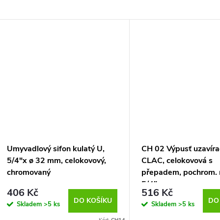
Umyvadlový sifon kulatý U,
CH 02 Výpusť uzavíra
5/4"x ø 32 mm, celokovový,
CLAC, celokovová s
chromovaný
přepadem, pochrom. 
5/4"
406 Kč
516 Kč
DO KOŠÍKU
DO
Skladem
>5 ks
Skladem
>5 ks