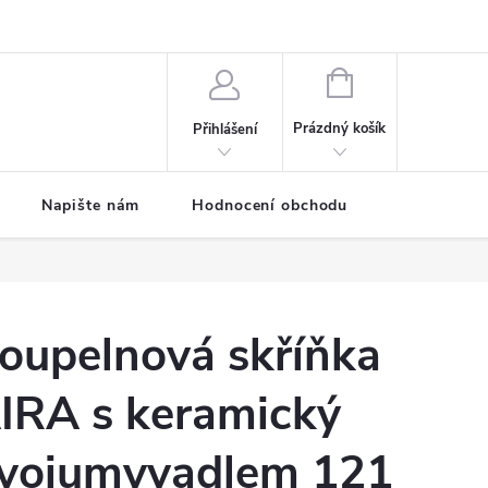
ODMÍNKY
Moje objednávka
NÁKUPNÍ
KOŠÍK
Prázdný košík
Přihlášení
Napište nám
Hodnocení obchodu
SPRCHOVÉ
oupelnová skříňka
IRA s keramický
vojumyvadlem 121