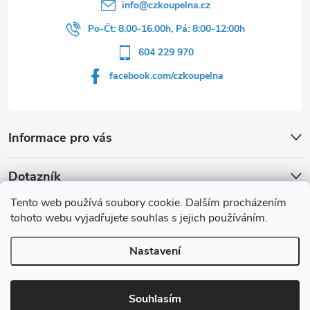
info
@
czkoupelna.cz
Po-Čt: 8.00-16.00h, Pá: 8:00-12:00h
604 229 970
facebook.com/czkoupelna
Informace pro vás
Dotazník
Tento web používá soubory cookie. Dalším procházením
Líbí se vám u sprchového koutu rám barvě
tohoto webu vyjadřujete souhlas s jejich používáním.
Počet hlasů:
149
Nastavení
Copyright 2026
czkoupelna.cz
. Všechna práva vyhrazena.
Souhlasím
Vytvořil Shoptet