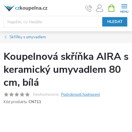
Přejít
NÁKUPNÍ
KOŠÍK
na
obsah
HLEDAT
Skříňky s umyvadlem
Koupelnová skříňka AIRA s
keramický umyvadlem 80
cm, bílá
Neohodnoceno
Podrobnosti hodnocení
Kód produktu:
CN711