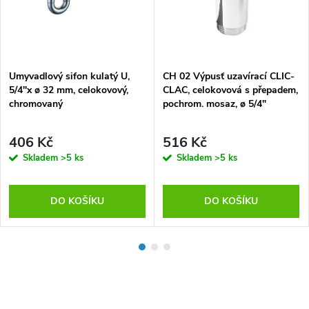
MA
Umyvadlový sifon kulatý U,
CH 02 Výpusť uzavírací CLIC-
5/4"x ø 32 mm, celokovový,
CLAC, celokovová s přepadem,
chromovaný
pochrom. mosaz, ø 5/4"
406 Kč
516 Kč
Skladem
>5 ks
Skladem
>5 ks
DO KOŠÍKU
DO KOŠÍKU