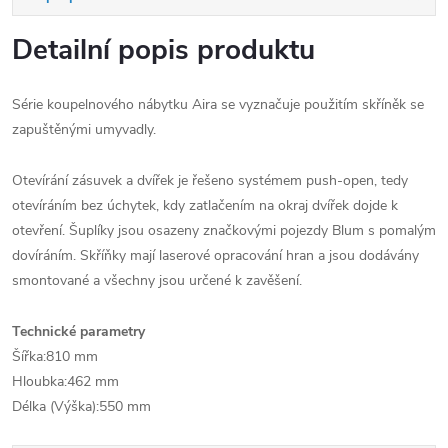
Detailní popis produktu
Série koupelnového nábytku Aira se vyznačuje použitím skříněk se
zapuštěnými umyvadly.
Otevírání zásuvek a dvířek je řešeno systémem push-open, tedy
otevíráním bez úchytek, kdy zatlačením na okraj dvířek dojde k
otevření. Šuplíky jsou osazeny značkovými pojezdy Blum s pomalým
dovíráním. Skříňky mají laserové opracování hran a jsou dodávány
smontované a všechny jsou určené k zavěšení.
Technické parametry
Šířka:810 mm
Hloubka:462 mm
Délka (Výška):550 mm