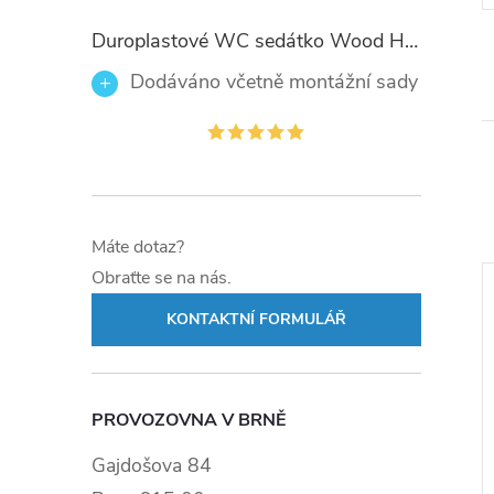
Duroplastové WC sedátko Wood Heart 82377 se zpomalovacím mechanismem SOFT-CLOSE
Dodáváno včetně montážní sady
Máte dotaz?
Obraťte se na nás.
KONTAKTNÍ FORMULÁŘ
PROVOZOVNA V BRNĚ
Gajdošova 84