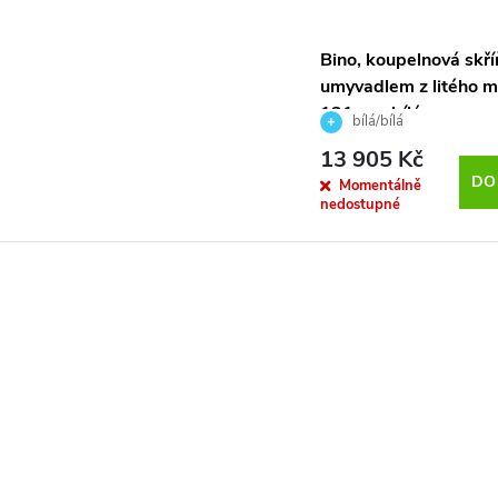
Bino, koupelnová skří
umyvadlem z litého 
121 cm, bílá
bílá/bílá
13 905 Kč
DO
Momentálně
nedostupné