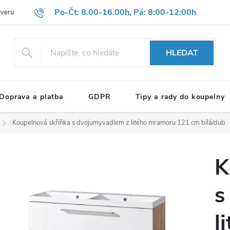
Po-Čt: 8.00-16.00h, Pá: 8:00-12:00h
rveru
Hodnocení obchodu
Reklamační formulář
OBCHODNÍ P
HLEDAT
Doprava a platba
GDPR
Tipy a rady do koupelny
Koupelnová skříňka s dvojumyvadlem z litého mramoru 121 cm
bílá/dub
K
s
l