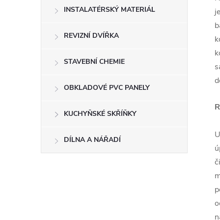
INSTALATÉRSKÝ MATERIÁL
j
b
REVIZNÍ DVÍŘKA
k
k
STAVEBNÍ CHEMIE
s
d
OBKLADOVÉ PVC PANELY
R
KUCHYŇSKÉ SKŘÍŇKY
U
DÍLNA A NÁŘADÍ
ú
č
m
p
o
n