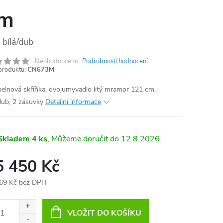
m
MA
bílá/dub
Neohodnoceno
Podrobnosti hodnocení
produktu:
CN673M
elnová skříňka, dvojumyvadlo litý mramor 121 cm,
/dub, 2 zásuvky
Detailní informace
Skladem
4 ks
12.8.2026
5 450 Kč
69 Kč bez DPH
ná
:
VLOŽIT DO KOŠÍKU