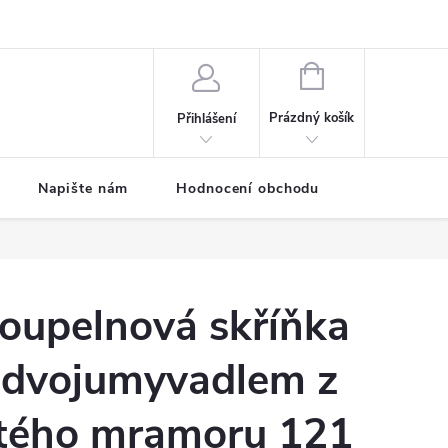
ODMÍNKY
Moje objednávka
NÁKUPNÍ
KOŠÍK
Prázdný košík
Přihlášení
Napište nám
Hodnocení obchodu
SPRCHOVÉ
oupelnová skříňka
 dvojumyvadlem z
itého mramoru 121