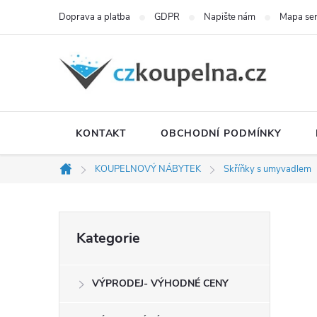
Přejít
Doprava a platba
GDPR
Napište nám
Mapa se
na
obsah
KONTAKT
OBCHODNÍ PODMÍNKY
KOUPELNOVÝ NÁBYTEK
Skříňky s umyvadlem
Domů
P
Přeskočit
Kategorie
kategorie
o
VÝPRODEJ- VÝHODNÉ CENY
s