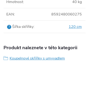
Hmotnost
:
40 kg
EAN
:
8592480060275
Šířka skříňky
:
120 cm
?
Produkt naleznete v této kategorii
Koupelnové skříňky s umyvadlem