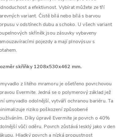
ednoduchost a efektivnost. Vybírat můžete ze tří
arevných variant. Čistě bílá nebo bílá s barvou
orpusu v odstínech dubu a schoko. U všech variant
oupelnových skříněk jsou zásuvky vybaveny
amouzavíracími pojezdy a mají plnovýsuv s
otahem.
ozměr skříňky 1208x530x462 mm.
myvadlo z litého mramoru je ošetřeno povrchovou
pravou Evermite. Jedná se o polymerový základ jež
iní umyvadlo odolnější, vytváří ochranou bariéru. Ta
inimalizuje riziko poškození způsobené
oužíváním. Díky úpravě Evermite je povrch o 40%
dolnější vůči oděru. Povrch zůstává lesklý jako v den
ákupu. Hladký povrch a nízká propustnost