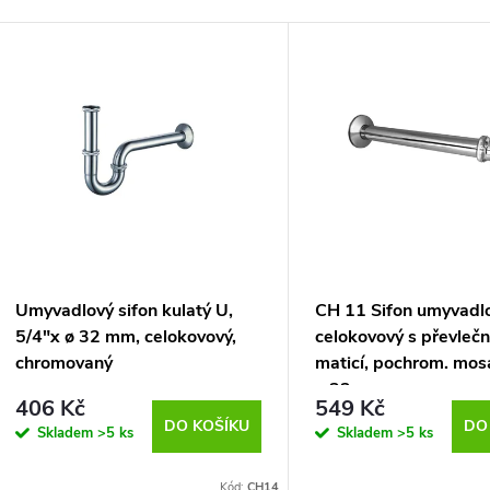
Umyvadlový sifon kulatý U,
CH 11 Sifon umyvadlo
5/4"x ø 32 mm, celokovový,
celokovový s převleč
chromovaný
maticí, pochrom. mos
ø 32 mm
406 Kč
549 Kč
DO KOŠÍKU
DO
Skladem
>5 ks
Skladem
>5 ks
Kód:
CH14