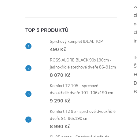
z
z
n
TOP 5 PRODUKTŮ
c
i
Sprchový komplet IDEAL TOP
490 Kč
T
ROSS ALORE BLACK 90x190cm -
Š
jednokřídlé sprchové dveře 86-91cm
H
8 070 Kč
D
Komfort T2 105 - sprchové
B
dvoukřídlé dveře 101-106x190 cm
9 290 Kč
Komfort T2 95 - sprchové dvoukřídlé
dveře 91-96x190 cm
8 990 Kč