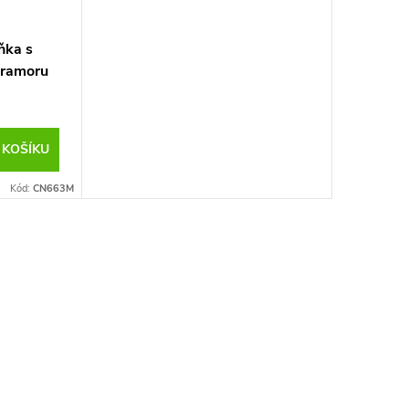
ňka s
mramoru
 KOŠÍKU
Kód:
CN663M