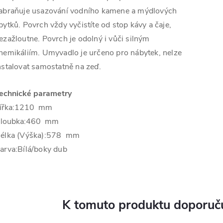
abraňuje usazování vodního kamene a mýdlových
bytků. Povrch vždy vyčistíte od stop kávy a čaje,
ezažloutne. Povrch je odolný i vůči silným
hemikáliím. Umyvadlo je určeno pro nábytek, nelze
nstalovat samostatně na zeď.
echnické parametry
ířka:1210
mm
loubka:
460 mm
élka (Výška):
578 mm
arva:
Bílá/boky dub
K tomuto produktu doporuču