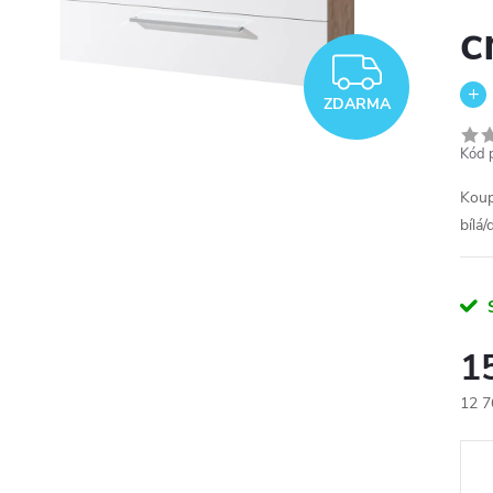
c
ZDAR
ZDARMA
Kód 
Koup
bílá
1
12 7
Měr
cena