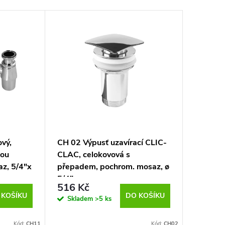
vý,
CH 02 Výpusť uzavírací CLIC-
CH 03 V
nou
CLAC, celokovová s
CLAC, c
az, 5/4"x
přepadem, pochrom. mosaz, ø
přepade
5/4"
5/4"
516 Kč
401 K
 KOŠÍKU
DO KOŠÍKU
Skladem
>5 ks
Sklad
Kód:
CH11
Kód:
CH02