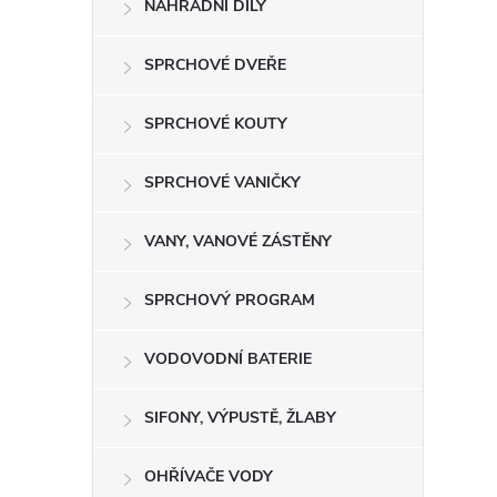
NÁHRADNÍ DÍLY
t
r
SPRCHOVÉ DVEŘE
a
SPRCHOVÉ KOUTY
n
SPRCHOVÉ VANIČKY
n
VANY, VANOVÉ ZÁSTĚNY
í
SPRCHOVÝ PROGRAM
p
VODOVODNÍ BATERIE
a
SIFONY, VÝPUSTĚ, ŽLABY
n
OHŘÍVAČE VODY