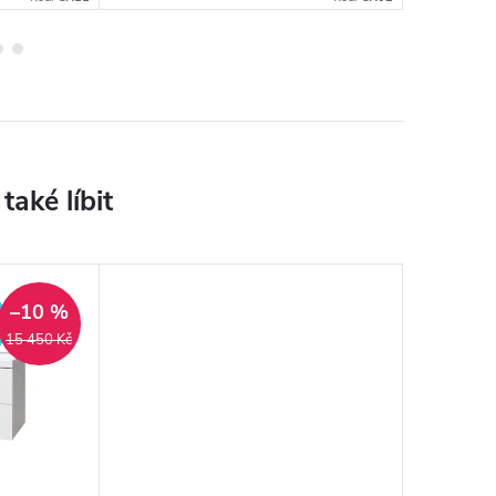
–10 %
ZDARMA
15 450 Kč