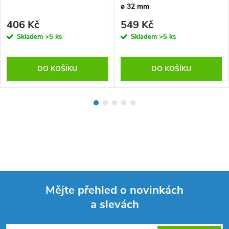
ø 32 mm
406 Kč
549 Kč
Skladem
>5 ks
Skladem
>5 ks
DO KOŠÍKU
DO KOŠÍKU
Mějte přehled o novinkách
a slevách
Z