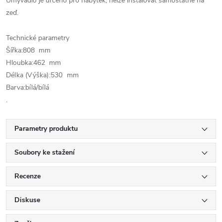
Umyvadlo je určeno pro nábytek, nelze instalovat samostatně na
zeď.
Technické parametry
Šířka:8
08 mm
Hloubka:
462 mm
Délka (Výška):
530 mm
Barva:bílá/bílá
.
Parametry produktu
Soubory ke stažení
Recenze
Diskuse