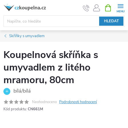
Přejít
NÁKUPNÍ
KOŠÍK
na
obsah
HLEDAT
Skříňky s umyvadlem
Koupelnová skříňka s
umyvadlem z litého
mramoru, 80cm
bílá/bílá
Neohodnoceno
Podrobnosti hodnocení
Kód produktu:
CN661M