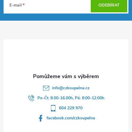
á
E-mail
ODEBÍRAT
p
a
t
í
info
@
czkoupelna.cz
Po-Čt: 8.00-16.00h, Pá: 8:00-12:00h
604 229 970
facebook.com/czkoupelna