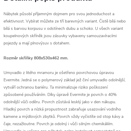
Nábytek působí příjemným dojmem pro svou jednoduchost a
efektivnost. Vybírat můžete ze tří barevných variant. Čistě bílá nebo
bílá s barvou korpusu v odstínech dubu a schoko. U všech variant
koupelnových skříněk jsou zásuvky vybaveny samouzavíracími
pojezdy a mají plnovýsuv s dotahem.
Rozměr skříňky 808x530x462 mm.
Umyvadlo z litého mramoru je ošetřeno povrchovou úpravou
Evermite. Jedná se o polymerový základ jež činí umyvadlo odolnější,
vytváří ochranou bariéru. Ta minimalizuje riziko poškození
způsobené používáním. Díky úpravě Evermite je povrch o 40%
odolnější vůči oděru. Povrch zůstává lesklý jako v den nákupu.
Hladký povrch a nízká propustnost zabraňuje usazování vodního
kamene a mýdlových zbytků. Povrch vždy vyčistíte od stop kávy a
čaje, nezažloutne. Povrch je odolný i vůči silným chemikáliím.