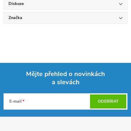
Diskuse
Značka
Mějte přehled o novinkách
a slevách
Z
á
E-mail
ODEBÍRAT
p