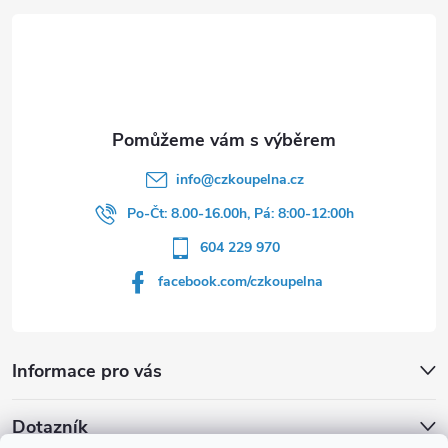
a
t
í
info
@
czkoupelna.cz
Po-Čt: 8.00-16.00h, Pá: 8:00-12:00h
604 229 970
facebook.com/czkoupelna
Informace pro vás
Dotazník