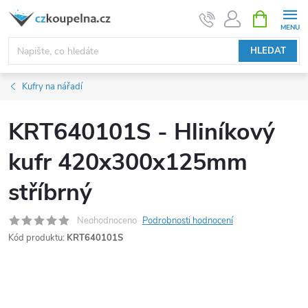
Přejít
NÁKUPNÍ
KOŠÍK
na
obsah
HLEDAT
Kufry na nářadí
KRT640101S - Hliníkový
kufr 420x300x125mm
stříbrný
Neohodnoceno
Podrobnosti hodnocení
Kód produktu:
KRT640101S