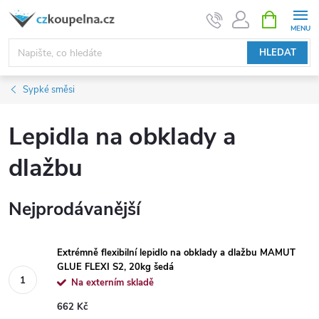
Přejít
NÁKUPNÍ
KOŠÍK
na
obsah
HLEDAT
Sypké směsi
Lepidla na obklady a
dlažbu
Nejprodávanější
Extrémně flexibilní lepidlo na obklady a dlažbu MAMUT
GLUE FLEXI S2, 20kg šedá
Na externím skladě
662 Kč