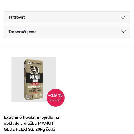
Filtrovat
Ř
Doporučujeme
a
Nejlevnější
V
Nejdražší
z
ý
Nejprodávanější
e
p
Abecedně
n
i
–19 %
827 Kč
í
s
p
Extrémně flexibilní lepidlo na
obklady a dlažbu MAMUT
p
GLUE FLEXI S2, 20kg šedá