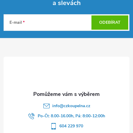
d
a slevách
Z
a
á
c
E-mail
ODEBÍRAT
p
í
p
a
r
t
v
í
k
y
v
info
@
czkoupelna.cz
Po-Čt: 8.00-16.00h, Pá: 8:00-12:00h
ý
604 229 970
p