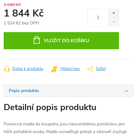
2 049 Kč
1 844 Kč
1 524 Kč bez DPH
Měrná
cena:
VLOŽIT DO KOŠÍKU
Dotaz k produktu
Hlídací pes
Sdílet
Popis produktu
Detailní popis produktu
Pomocná madla do koupelny jsou neocenitelnou pomůckou pro
hůře pohyblivé osoby. Madlo usnadňuje pohyb a zároveň zvyšuje