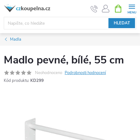
Přejít
NÁKUPNÍ
KOŠÍK
na
obsah
HLEDAT
Madla
Madlo pevné, bílé, 55 cm
Neohodnoceno
Podrobnosti hodnocení
Kód produktu:
KD299