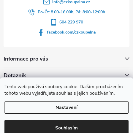
info
@
czkoupelna.cz
Po-Čt: 8.00-16.00h, Pá: 8:00-12:00h
604 229 970
facebook.com/czkoupelna
Informace pro vás
Dotazník
Tento web používá soubory cookie. Dalším procházením
Líbí se vám u sprchového koutu rám barvě
tohoto webu vyjadřujete souhlas s jejich používáním.
Počet hlasů:
149
Nastavení
Copyright 2026
czkoupelna.cz
. Všechna práva vyhrazena.
Souhlasím
Vytvořil Shoptet