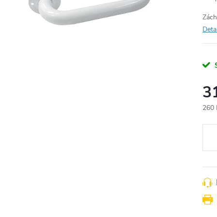
Zách
Deta
3
260 
Měr
cena