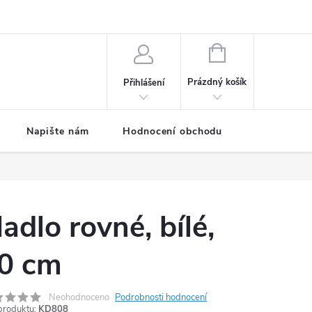
ODMÍNKY
Moje objednávka
NÁKUPNÍ
KOŠÍK
Prázdný košík
Přihlášení
Napište nám
Hodnocení obchodu
SPRCHOVÉ
adlo rovné, bílé,
0 cm
Neohodnoceno
Podrobnosti hodnocení
produktu:
KD808