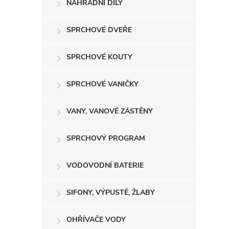
NÁHRADNÍ DÍLY
t
r
SPRCHOVÉ DVEŘE
a
SPRCHOVÉ KOUTY
n
SPRCHOVÉ VANIČKY
n
VANY, VANOVÉ ZÁSTĚNY
í
SPRCHOVÝ PROGRAM
p
VODOVODNÍ BATERIE
a
SIFONY, VÝPUSTĚ, ŽLABY
n
OHŘÍVAČE VODY