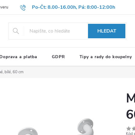
Po-Čt: 8.00-16.00h, Pá: 8:00-12:00h
rveru
Hodnocení obchodu
Reklamační formulář
OBCHODNÍ P
HLEDAT
Doprava a platba
GDPR
Tipy a rady do koupelny
é, bílé, 60 cm
M
6
Kód 