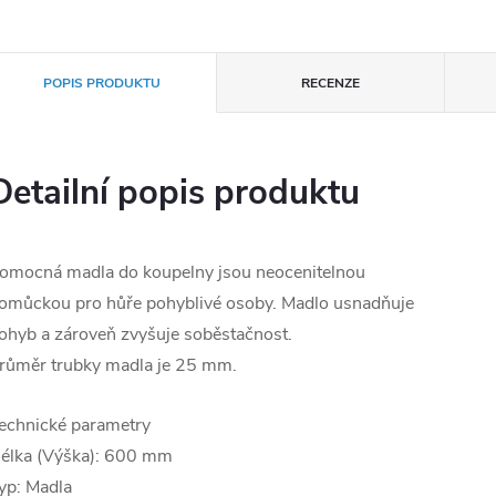
POPIS PRODUKTU
RECENZE
Detailní popis produktu
omocná madla do koupelny jsou neocenitelnou
omůckou pro hůře pohyblivé osoby. Madlo usnadňuje
ohyb a zároveň zvyšuje soběstačnost.
růměr trubky madla je 25 mm.
echnické parametry
élka (Výška): 600 mm
yp: Madla