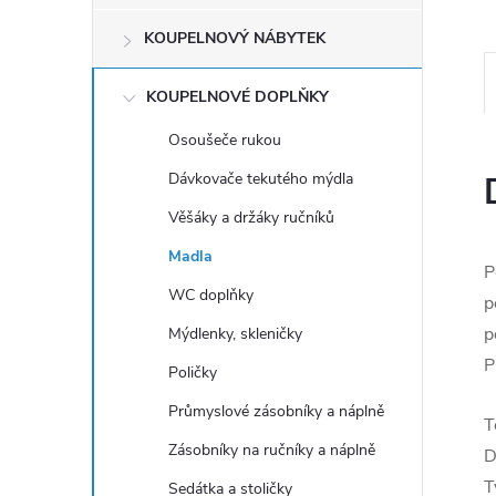
e
KOUPELNOVÝ NÁBYTEK
l
KOUPELNOVÉ DOPLŇKY
Osoušeče rukou
Dávkovače tekutého mýdla
Věšáky a držáky ručníků
Madla
P
WC doplňky
p
p
Mýdlenky, skleničky
P
Poličky
Průmyslové zásobníky a náplně
T
Zásobníky na ručníky a náplně
D
T
Sedátka a stoličky