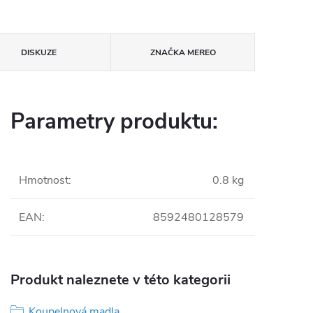
DISKUZE
ZNAČKA
MEREO
Parametry produktu:
Hmotnost
:
0.8 kg
EAN
:
8592480128579
Produkt naleznete v této kategorii
Koupelnová madla