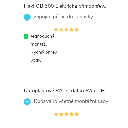
Hakl OB 500 Elektrická přímoohřevná vodovodní baterie, černé flexi ramínko
zapojíte přímo do zásuvky
+
Jednoduchá
montáž.
Rychlý ohřev
vody.
Duroplastové WC sedátko Wood Heart 82377 se zpomalovacím mechanismem SOFT-CLOSE
Dodáváno včetně montážní sady