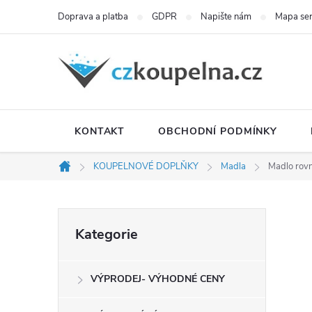
Přejít
Doprava a platba
GDPR
Napište nám
Mapa se
na
obsah
KONTAKT
OBCHODNÍ PODMÍNKY
KOUPELNOVÉ DOPLŇKY
Madla
Madlo rovn
Domů
P
Přeskočit
Kategorie
kategorie
o
VÝPRODEJ- VÝHODNÉ CENY
s