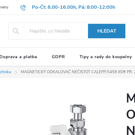
Po-Čt: 8.00-16.00h, Pá: 8:00-12:00h
rveru
Hodnocení obchodu
Reklamační formulář
OBCHODNÍ P
HLEDAT
Doprava a platba
GDPR
Tipy a rady do koupelny
echnika
MAGNETICKÝ ODKALOVAČ NEČISTOT CALEFFI 5459 XS® PR. 
M
O
N