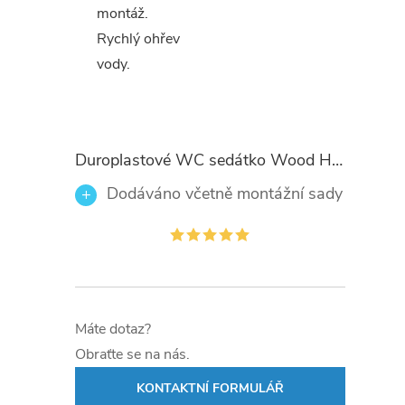
montáž.
Rychlý ohřev
vody.
Duroplastové WC sedátko Wood Heart 82377 se zpomalovacím mechanismem SOFT-CLOSE
Dodáváno včetně montážní sady
Máte dotaz?
Obraťte se na nás.
KONTAKTNÍ FORMULÁŘ