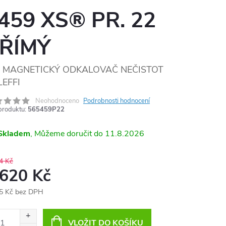
459 XS® PR. 22
ŘÍMÝ
MAGNETICKÝ ODKALOVAČ NEČISTOT
EFFI
Neohodnoceno
Podrobnosti hodnocení
produktu:
565459P22
Skladem
11.8.2026
4 Kč
 620 Kč
5 Kč bez DPH
ná
:
VLOŽIT DO KOŠÍKU