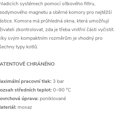
hladicích systémech pomocí sítkového filtru,
eodymového magnetu a sběrné komory pro nejtěžší
ástice. Komora má průhledná okna, která umožňují
živateli zkontrolovat, zda je třeba vnitřní části vyčistit.
íky svým kompaktním rozměrům je vhodný pro
šechny typy kotlů.
ATENTOVĚ CHRÁNĚNO
aximální pracovní tlak:
3 bar
ozsah středních teplot:
0–90 °C
ovrchová úprava:
poniklované
ateriál:
mosaz