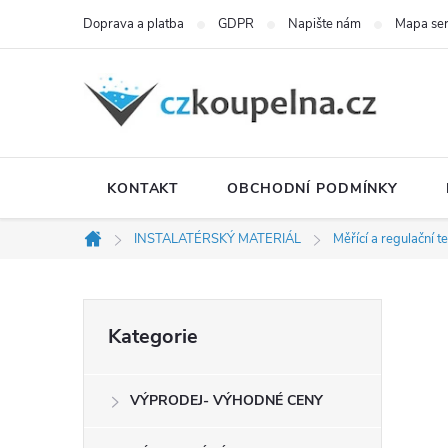
Přejít
Doprava a platba
GDPR
Napište nám
Mapa se
na
obsah
KONTAKT
OBCHODNÍ PODMÍNKY
INSTALATÉRSKÝ MATERIÁL
Měřící a regulační t
Domů
P
Přeskočit
Kategorie
kategorie
o
VÝPRODEJ- VÝHODNÉ CENY
s