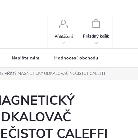
ODMÍNKY
Moje objednávka
NÁKUPNÍ
KOŠÍK
Prázdný košík
Přihlášení
Napište nám
Hodnocení obchodu
SPRCHOVÉ
22 PŘÍMÝ
MAGNETICKÝ ODKALOVAČ NEČISTOT CALEFFI
AGNETICKÝ
DKALOVAČ
EČISTOT CALEFFI