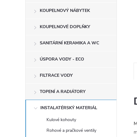
e
KOUPELNOVÝ NÁBYTEK
l
KOUPELNOVÉ DOPLŇKY
SANITÁRNÍ KERAMIKA A WC
ÚSPORA VODY - ECO
FILTRACE VODY
TOPENÍ A RADIÁTORY
INSTALATÉRSKÝ MATERIÁL
Kulové kohouty
M
Rohové a pračkové ventily
m