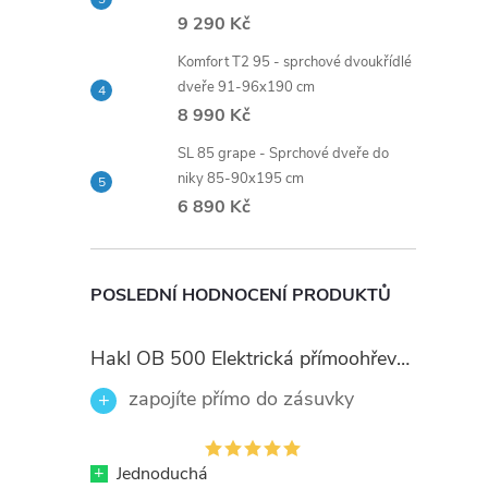
9 290 Kč
Komfort T2 95 - sprchové dvoukřídlé
dveře 91-96x190 cm
8 990 Kč
SL 85 grape - Sprchové dveře do
niky 85-90x195 cm
6 890 Kč
POSLEDNÍ HODNOCENÍ PRODUKTŮ
Hakl OB 500 Elektrická přímoohřevná vodovodní baterie, černé flexi ramínko
zapojíte přímo do zásuvky
+
Jednoduchá