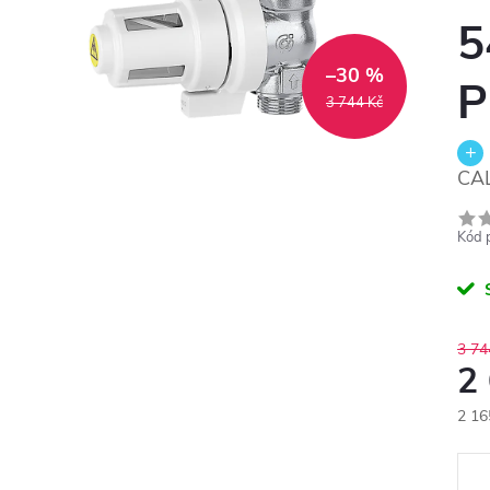
5
–30 %
P
3 744 Kč
CAL
Kód 
3 74
2
2 16
Měr
cena