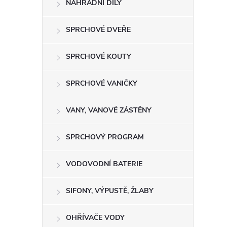
NÁHRADNÍ DÍLY
t
r
SPRCHOVÉ DVEŘE
a
SPRCHOVÉ KOUTY
n
SPRCHOVÉ VANIČKY
n
VANY, VANOVÉ ZÁSTĚNY
í
SPRCHOVÝ PROGRAM
p
VODOVODNÍ BATERIE
a
SIFONY, VÝPUSTĚ, ŽLABY
n
OHŘÍVAČE VODY