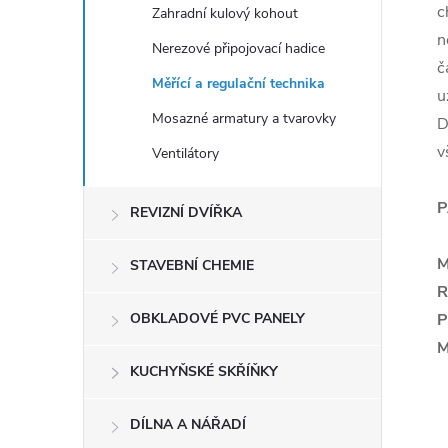
c
Zahradní kulový kohout
n
Nerezové připojovací hadice
č
Měřící a regulační technika
u
Mosazné armatury a tvarovky
D
v
Ventilátory
P
REVIZNÍ DVÍŘKA
M
STAVEBNÍ CHEMIE
R
P
OBKLADOVÉ PVC PANELY
M
KUCHYŇSKÉ SKŘÍŇKY
DÍLNA A NÁŘADÍ