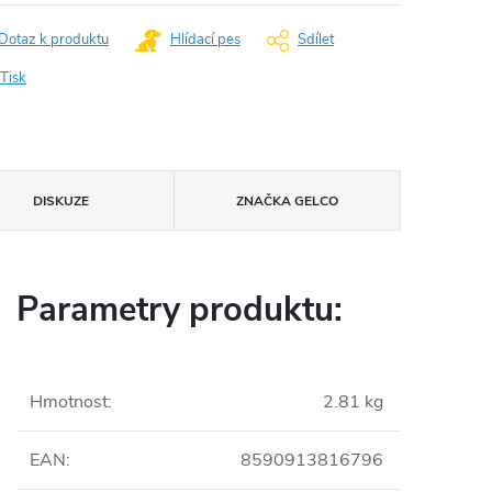
Dotaz k produktu
Hlídací pes
Sdílet
Tisk
DISKUZE
ZNAČKA
GELCO
Parametry produktu:
Hmotnost
:
2.81 kg
EAN
:
8590913816796