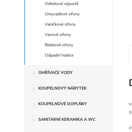
e
Odtokové výpustě
Umyvadlové sifony
l
Vaničkové sifony
Vanové sifony
Bidetové sifony
Odpadní hadice
OHŘÍVAČE VODY
KOUPELNOVÝ NÁBYTEK
KOUPELNOVÉ DOPLŇKY
M
9
SANITÁRNÍ KERAMIKA A WC
P