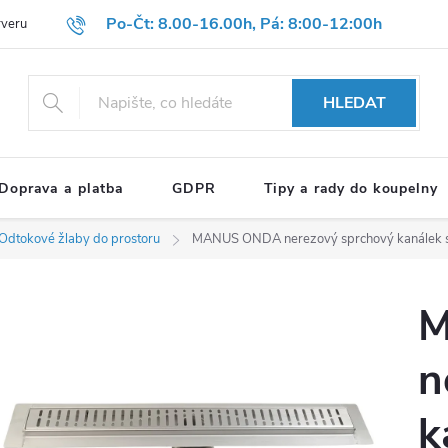
Po-Čt: 8.00-16.00h, Pá: 8:00-12:00h
rveru
Hodnocení obchodu
Reklamační formulář
OBCHODNÍ P
HLEDAT
Doprava a platba
GDPR
Tipy a rady do koupelny
Odtokové žlaby do prostoru
MANUS ONDA nerezový sprchový kanálek 
M
n
k