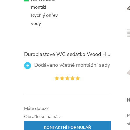
montáž.
Rychlý ohřev
vody.
Duroplastové WC sedátko Wood Heart 82377 se zpomalovacím mechanismem SOFT-CLOSE
Dodáváno včetně montážní sady
N
Máte dotaz?
P
Obraťte se na nás.
s
KONTAKTNÍ FORMULÁŘ