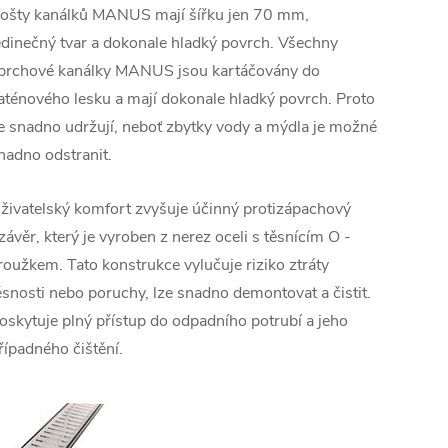
ošty kanálků MANUS mají šířku jen 70 mm,
edinečný tvar a dokonale hladký povrch. Všechny
prchové kanálky MANUS jsou kartáčovány do
aténového lesku a mají dokonale hladký povrch. Proto
e snadno udržují, neboť zbytky vody a mýdla je možné
nadno odstranit.
živatelský komfort zvyšuje účinný protizápachový
závěr, který je vyroben z nerez oceli s těsnícím O -
roužkem. Tato konstrukce vylučuje riziko ztráty
ěsnosti nebo poruchy, lze snadno demontovat a čistit.
oskytuje plný přístup do odpadního potrubí a jeho
řípadného čištění.