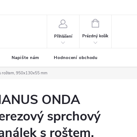
ODMÍNKY
Moje objednávka
NÁKUPNÍ
KOŠÍK
Prázdný košík
Přihlášení
Napište nám
Hodnocení obchodu
SPRCHOVÉ
s roštem, 950x130x55 mm
ANUS ONDA
erezový sprchový
análek s roštem,