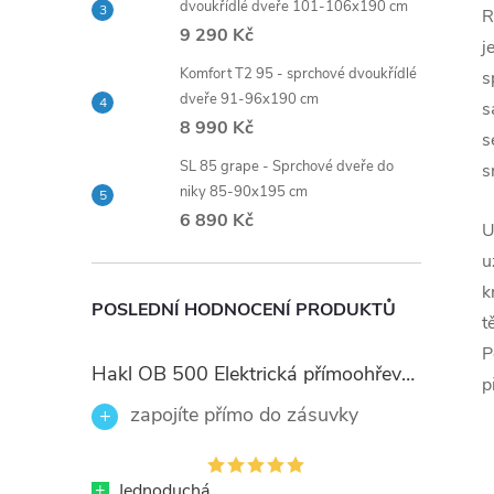
dvoukřídlé dveře 101-106x190 cm
R
9 290 Kč
j
Komfort T2 95 - sprchové dvoukřídlé
s
dveře 91-96x190 cm
s
8 990 Kč
s
SL 85 grape - Sprchové dveře do
s
niky 85-90x195 cm
6 890 Kč
U
u
k
POSLEDNÍ HODNOCENÍ PRODUKTŮ
t
P
Hakl OB 500 Elektrická přímoohřevná vodovodní baterie, černé flexi ramínko
p
zapojíte přímo do zásuvky
+
Jednoduchá