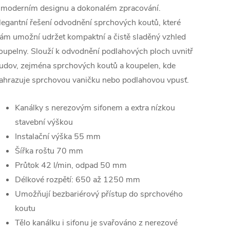
 moderním designu a dokonalém zpracování.
legantní řešení odvodnění sprchových koutů, které
ám umožní udržet kompaktní a čistě sladěný vzhled
oupelny. Slouží k odvodnění podlahových ploch uvnitř
udov, zejména sprchových koutů a koupelen, kde
ahrazuje sprchovou vaničku nebo podlahovou vpusť.
Kanálky s nerezovým sifonem a extra nízkou
stavební výškou
Instalační výška 55 mm
Šířka roštu 70 mm
Průtok 42 l/min, odpad 50 mm
Délkové rozpětí: 650 až 1250 mm
Umožňují bezbariérový přístup do sprchového
koutu
Tělo kanálku i sifonu je svařováno z nerezové