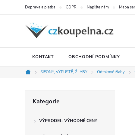
Přejít
Doprava a platba
GDPR
Napište nám
Mapa se
na
obsah
KONTAKT
OBCHODNÍ PODMÍNKY
SIFONY, VÝPUSTĚ, ŽLABY
Odtokové žlaby
Domů
P
Přeskočit
Kategorie
kategorie
o
VÝPRODEJ- VÝHODNÉ CENY
s