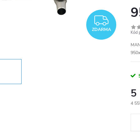
9
ZDAR
ZDARMA
Kód 
MANU
950
5
4 55
Měr
cena