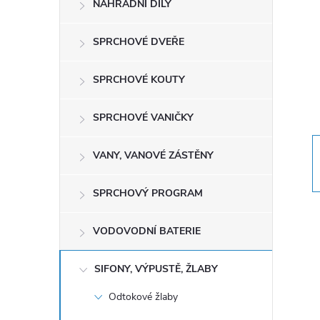
NÁHRADNÍ DÍLY
t
r
SPRCHOVÉ DVEŘE
a
SPRCHOVÉ KOUTY
n
SPRCHOVÉ VANIČKY
n
VANY, VANOVÉ ZÁSTĚNY
í
SPRCHOVÝ PROGRAM
p
VODOVODNÍ BATERIE
a
SIFONY, VÝPUSTĚ, ŽLABY
n
Odtokové žlaby