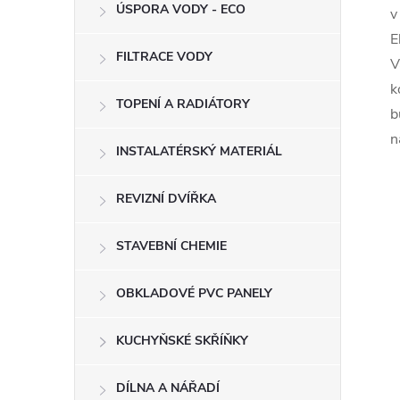
ÚSPORA VODY - ECO
v
E
FILTRACE VODY
V
k
TOPENÍ A RADIÁTORY
b
n
INSTALATÉRSKÝ MATERIÁL
REVIZNÍ DVÍŘKA
STAVEBNÍ CHEMIE
OBKLADOVÉ PVC PANELY
KUCHYŇSKÉ SKŘÍŇKY
DÍLNA A NÁŘADÍ