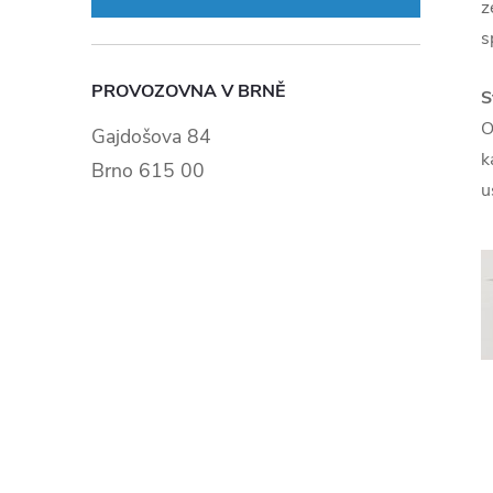
z
s
PROVOZOVNA V BRNĚ
S
O
Gajdošova 84
k
Brno 615 00
u