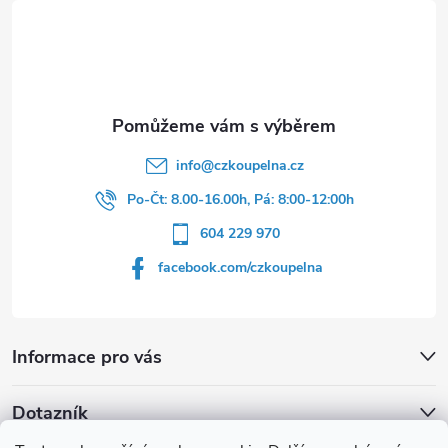
t
í
info
@
czkoupelna.cz
Po-Čt: 8.00-16.00h, Pá: 8:00-12:00h
604 229 970
facebook.com/czkoupelna
Informace pro vás
Dotazník