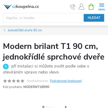
Přejít
NÁKUPNÍ
KOŠÍK
na
obsah
HLEDAT
Jednokřídlé dveře 90 cm
Modern brilant T1 90 cm,
jednokřídlé sprchové dveře
pří instalaci si můžete zvolit podle sebe s
otevíráním vpravo nebo vlevo
Neohodnoceno
Podrobnosti hodnocení
Kód produktu:
MODERNT1BR90