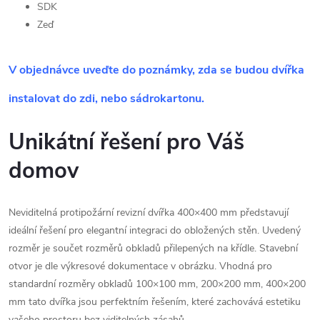
SDK
Zeď
V objednávce uveďte do poznámky, zda se budou dvířka
instalovat do zdi, nebo sádrokartonu.
Unikátní řešení pro Váš
domov
Neviditelná protipožární revizní dvířka 400×400 mm představují
ideální řešení pro elegantní integraci do obložených stěn. Uvedený
rozměr je součet rozměrů obkladů přilepených na křídle. Stavební
otvor je dle výkresové dokumentace v obrázku. Vhodná pro
standardní rozměry obkladů
100×100 mm, 200×200 mm
, 400×200
mm tato dvířka jsou perfektním řešením, které zachovává estetiku
vašeho prostoru bez viditelných zásahů.