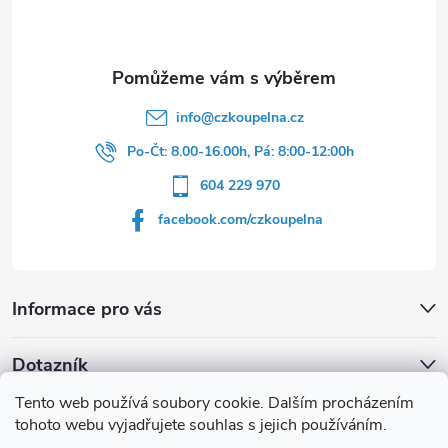
í
info
@
czkoupelna.cz
Po-Čt: 8.00-16.00h, Pá: 8:00-12:00h
604 229 970
facebook.com/czkoupelna
Informace pro vás
Dotazník
Tento web používá soubory cookie. Dalším procházením
Líbí se vám u sprchového koutu rám barvě
tohoto webu vyjadřujete souhlas s jejich používáním.