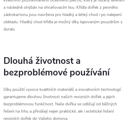
kvalitního pozinkovaného ocelového plechu, který je řezaný laserem
a následně ohýbán na ohraňovacím lisu. Křídla dvířek z pevného
sádrokartonu jsou navržena pro hladký a lehký chod i po nalepení
obkladu. Hladký chod křídla je možný díky lapovaným pouzdrům z
duralu.
Dlouhá životnost a
bezproblémové používání
Díky použití vysoce kvalitních materiálů a inovativních technologií
garantujeme dlouhou životnost našich revizních dvířek a jejich
bezproblémovou funkčnost. Naše dvířka se odlišují od běžných
řešení na trhu a přinášejí nejen praktické, ale i estetické řešení
revizních dvířek do Vašeho domova.