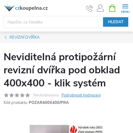
Přejít
NÁKUPNÍ
KOŠÍK
na
obsah
HLEDAT
REVIZNÍ DVÍŘKA
Neviditelná protipožární
revizní dvířka pod obklad
400x400 - klik systém
Neohodnoceno
Podrobnosti hodnocení
Kód produktu:
POZAR400X400/PRA