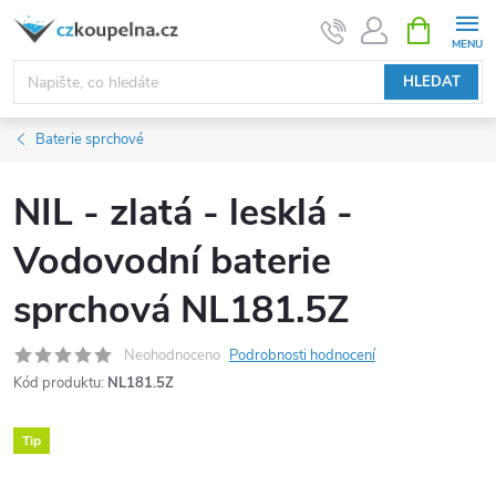
Přejít
NÁKUPNÍ
KOŠÍK
na
obsah
HLEDAT
Baterie sprchové
NIL - zlatá - lesklá -
Vodovodní baterie
sprchová NL181.5Z
Neohodnoceno
Podrobnosti hodnocení
Kód produktu:
NL181.5Z
Tip