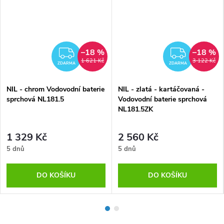
–18 %
–18 %
MA
ZDARMA
ZDAR
1 621 Kč
3 122 Kč
ZDARMA
ZDARMA
NIL - chrom Vodovodní baterie
NIL - zlatá - kartáčovaná -
sprchová NL181.5
Vodovodní baterie sprchová
NL181.5ZK
1 329 Kč
2 560 Kč
5 dnů
5 dnů
DO KOŠÍKU
DO KOŠÍKU