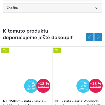
Značka
K tomuto produktu
doporučujeme ještě dokoupit
Tip
Tip
–18 %
–18 %
MA
ZDARMA
ZDAR
3 872 Kč
2 662 Kč
ZDARMA
ZDARMA
NIL 150mm - zlatá - lesklá -
NIL - zlatá -lesklá Vodovodní