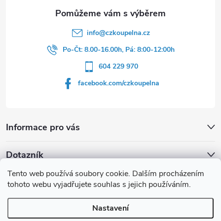
info
@
czkoupelna.cz
Po-Čt: 8.00-16.00h, Pá: 8:00-12:00h
604 229 970
facebook.com/czkoupelna
Informace pro vás
Dotazník
Tento web používá soubory cookie. Dalším procházením
Líbí se vám u sprchového koutu rám barvě
tohoto webu vyjadřujete souhlas s jejich používáním.
Počet hlasů:
149
Nastavení