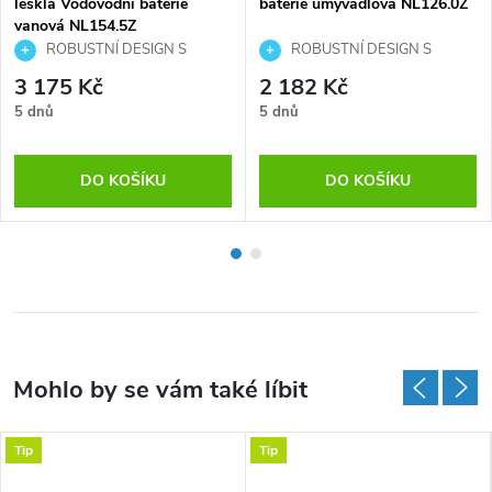
lesklá Vodovodní baterie
baterie umyvadlová NL126.0Z
vanová NL154.5Z
ROBUSTNÍ DESIGN S
ROBUSTNÍ DESIGN S
EFEKTNÍM RAMÍNKEM
EFEKTNÍM RAMÍNKEM
3 175 Kč
2 182 Kč
5 dnů
5 dnů
DO KOŠÍKU
DO KOŠÍKU
Tip
Tip