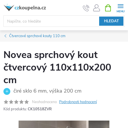
Přejít
NÁKUPNÍ
KOŠÍK
na
obsah
HLEDAT
Čtvercové sprchové kouty 110 cm
Novea sprchový kout
čtvercový 110x110x200
cm
čiré sklo 6 mm, výška 200 cm
Neohodnoceno
Podrobnosti hodnocení
Kód produktu:
CK10518ZVR