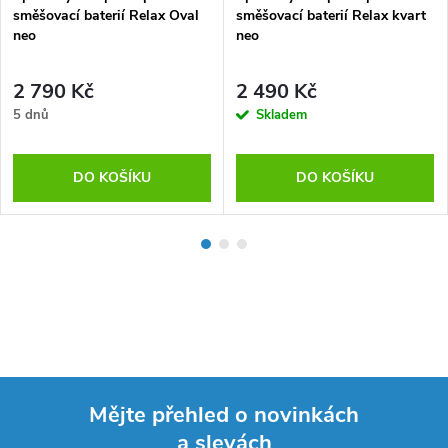
směšovací baterií Relax Oval
směšovací baterií Relax kvart
neo
neo
2 790 Kč
2 490 Kč
5 dnů
Skladem
DO KOŠÍKU
DO KOŠÍKU
Mějte přehled o novinkách
a slevách