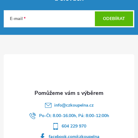
Z
á
E-mail
ODEBÍRAT
p
a
t
í
info
@
czkoupelna.cz
Po-Čt: 8.00-16.00h, Pá: 8:00-12:00h
604 229 970
facebook.com/czkoupelna