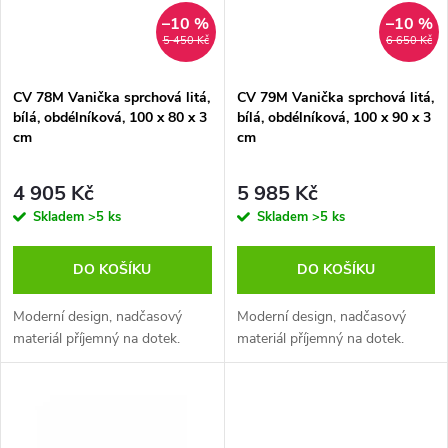
n
i
–10 %
–10 %
5 450 Kč
6 650 Kč
í
s
p
CV 78M Vanička sprchová litá,
CV 79M Vanička sprchová litá,
bílá, obdélníková, 100 x 80 x 3
bílá, obdélníková, 100 x 90 x 3
p
cm
cm
r
r
4 905 Kč
5 985 Kč
o
Skladem
>5 ks
Skladem
>5 ks
o
d
DO KOŠÍKU
DO KOŠÍKU
d
u
Moderní design, nadčasový
Moderní design, nadčasový
u
materiál příjemný na dotek.
materiál příjemný na dotek.
k
k
t
t