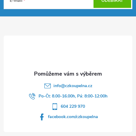
á
c
E-mail
ODEBÍRAT
p
í
p
a
r
t
v
í
k
y
v
info
@
czkoupelna.cz
Po-Čt: 8.00-16.00h, Pá: 8:00-12:00h
ý
604 229 970
p
facebook.com/czkoupelna
i