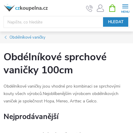
Přejít
NÁKUPNÍ
KOŠÍK
na
obsah
HLEDAT
Obdélníkové vaničky
Obdélníkové sprchové
vaničky 100cm
Obdélníkové vaničky jsou vhodné pro kombinaci se sprchovými
kouty všech výrobců.Nejoblíbenějším výrobcem obdélníkových
vaniček je společnost Hopa, Mereo, Arttec a Gelco.
Nejprodávanější