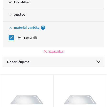
Dle štítku
Značky
materiál vaničky
?
litý mramor
9
Zrušit filtry
Ř
Doporučujeme
a
Nejlevnější
V
Nejdražší
z
ý
Nejprodávanější
e
p
Abecedně