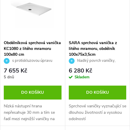
ů
ů
Obdélníková sprchová vanička
SARA sprchová vanička z
KC1080 z litého mramoru
litého mramoru, obdélník
100x80 cm
100x75x3,5cm
s protiskluzovou úpravu
hladký povrch vaničky,
součástí sprchové vaničky je sada
7 655 Kč
6 280 Kč
výškově nastavitelných
5 dnů
Skladem
montážních nožiček (90-110 mm)
DO KOŠÍKU
DO KOŠÍKU
Nízká nástupní hrana
Sprchové vaničky vyznačující se
nepřesahuje 30 mm a tím se
dlouhou životností a vysokou
řadí mezi nejnižší vaničky na
odolností
trhu.