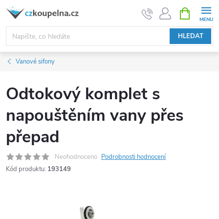
Přejít
NÁKUPNÍ
KOŠÍK
na
obsah
HLEDAT
Vanové sifony
Odtokový komplet s
napouštěním vany přes
přepad
Neohodnoceno
Podrobnosti hodnocení
Kód produktu:
193149