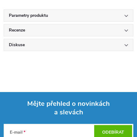
Parametry produktu
Recenze
Diskuse
Mějte přehled o novinkách
a slevách
Z
á
E-mail
ODEBÍRAT