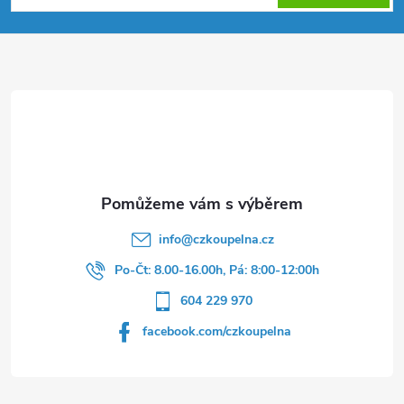
p
a
t
í
info
@
czkoupelna.cz
Po-Čt: 8.00-16.00h, Pá: 8:00-12:00h
604 229 970
facebook.com/czkoupelna