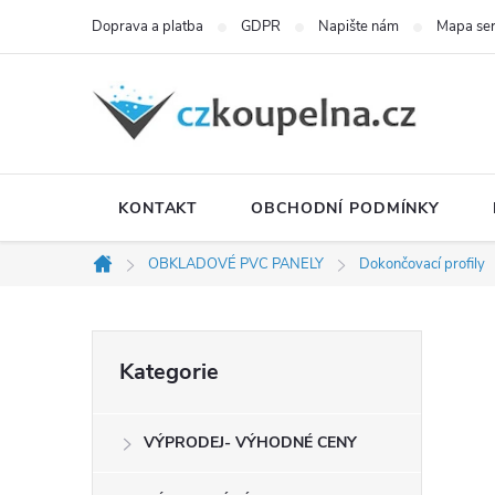
Přejít
Doprava a platba
GDPR
Napište nám
Mapa se
na
obsah
KONTAKT
OBCHODNÍ PODMÍNKY
OBKLADOVÉ PVC PANELY
Dokončovací profily
Domů
P
Přeskočit
Kategorie
kategorie
o
VÝPRODEJ- VÝHODNÉ CENY
s