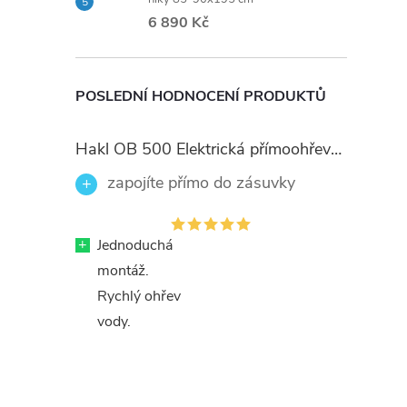
6 890 Kč
POSLEDNÍ HODNOCENÍ PRODUKTŮ
Hakl OB 500 Elektrická přímoohřevná vodovodní baterie, černé flexi ramínko
zapojíte přímo do zásuvky
+
Jednoduchá
montáž.
Rychlý ohřev
vody.