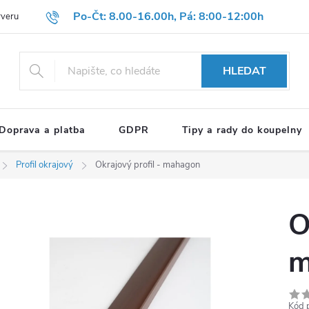
Po-Čt: 8.00-16.00h, Pá: 8:00-12:00h
rveru
Hodnocení obchodu
Reklamační formulář
OBCHODNÍ P
HLEDAT
Doprava a platba
GDPR
Tipy a rady do koupelny
Profil okrajový
Okrajový profil - mahagon
O
m
Kód 