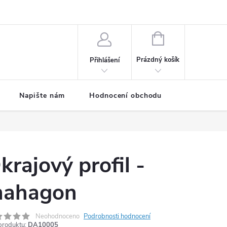
ODMÍNKY
Moje objednávka
NÁKUPNÍ
KOŠÍK
Prázdný košík
Přihlášení
Napište nám
Hodnocení obchodu
SPRCHOVÉ
krajový profil -
ahagon
Neohodnoceno
Podrobnosti hodnocení
produktu:
DA10005