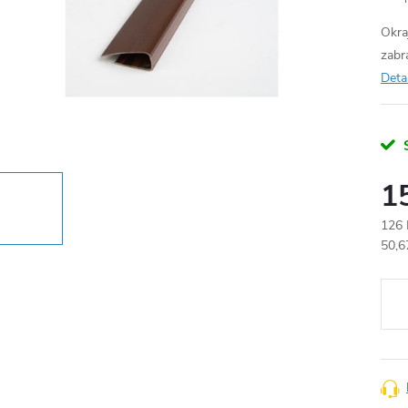
Okra
zabr
Deta
1
126 
Měr
50,6
cena