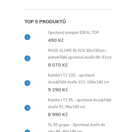
TOP 5 PRODUKTŮ
Sprchový komplet IDEAL TOP
490 Kč
ROSS ALORE BLACK 90x190cm -
jednokřídlé sprchové dveře 86-91cm
8 070 Kč
Komfort T2 105 - sprchové
dvoukřídlé dveře 101-106x190 cm
9 290 Kč
Komfort T2 95 - sprchové dvoukřídlé
dveře 91-96x190 cm
8 990 Kč
SL 85 grape - Sprchové dveře do
niky 85-90x195 cm