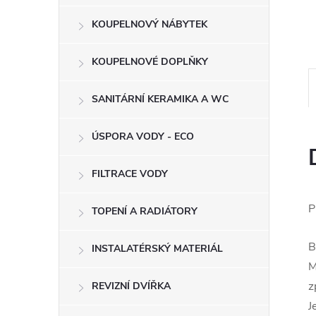
e
KOUPELNOVÝ NÁBYTEK
l
KOUPELNOVÉ DOPLŇKY
SANITÁRNÍ KERAMIKA A WC
ÚSPORA VODY - ECO
FILTRACE VODY
P
TOPENÍ A RADIÁTORY
B
INSTALATÉRSKÝ MATERIÁL
M
z
REVIZNÍ DVÍŘKA
J