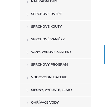
NÁHRADNÍ DÍLY
t
r
SPRCHOVÉ DVEŘE
a
SPRCHOVÉ KOUTY
n
SPRCHOVÉ VANIČKY
n
VANY, VANOVÉ ZÁSTĚNY
í
SPRCHOVÝ PROGRAM
p
VODOVODNÍ BATERIE
a
SIFONY, VÝPUSTĚ, ŽLABY
n
OHŘÍVAČE VODY