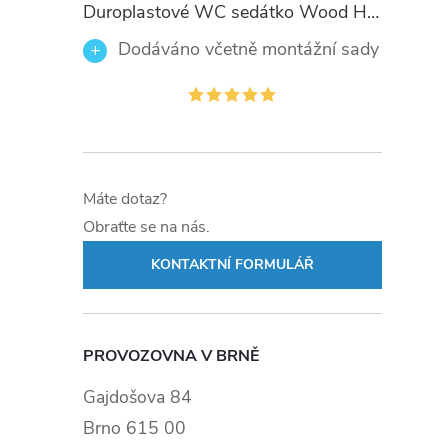
Duroplastové WC sedátko Wood Heart 82377 se zpomalovacím mechanismem SOFT-CLOSE
Dodáváno včetně montážní sady
Máte dotaz?
Obraťte se na nás.
KONTAKTNÍ FORMULÁŘ
PROVOZOVNA V BRNĚ
Gajdošova 84
Brno 615 00