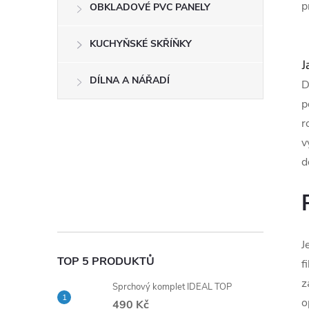
p
OBKLADOVÉ PVC PANELY
KUCHYŇSKÉ SKŘÍŇKY
J
DÍLNA A NÁŘADÍ
D
p
r
v
d
J
TOP 5 PRODUKTŮ
f
z
Sprchový komplet IDEAL TOP
o
490 Kč