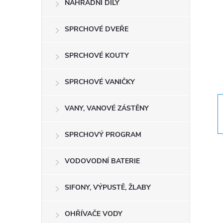
NÁHRADNÍ DÍLY
t
r
SPRCHOVÉ DVEŘE
a
SPRCHOVÉ KOUTY
n
SPRCHOVÉ VANIČKY
n
VANY, VANOVÉ ZÁSTĚNY
í
SPRCHOVÝ PROGRAM
p
VODOVODNÍ BATERIE
a
SIFONY, VÝPUSTĚ, ŽLABY
n
OHŘÍVAČE VODY