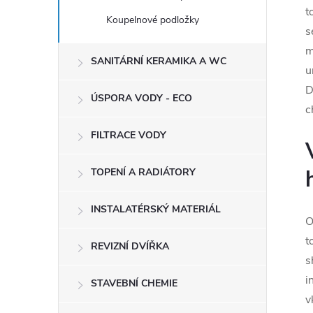
t
Koupelnové podložky
s
m
SANITÁRNÍ KERAMIKA A WC
u
D
ÚSPORA VODY - ECO
c
FILTRACE VODY
TOPENÍ A RADIÁTORY
INSTALATÉRSKÝ MATERIÁL
O
t
REVIZNÍ DVÍŘKA
s
i
STAVEBNÍ CHEMIE
v