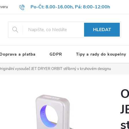
Po-Čt: 8.00-16.00h, Pá: 8:00-12:00h
rveru
Hodnocení obchodu
Reklamační formulář
OBCHODNÍ P
HLEDAT
Doprava a platba
GDPR
Tipy a rady do koupelny
riginální vysoušeč JET DRYER ORBIT stříbrný v kruhovém designu
O
J
s