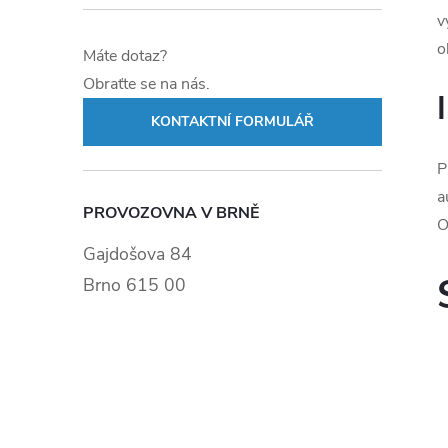
v
o
Máte dotaz?
Obraťte se na nás.
KONTAKTNÍ FORMULÁŘ
P
a
PROVOZOVNA V BRNĚ
O
Gajdošova 84
Brno 615 00