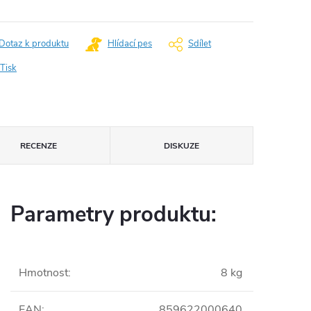
Dotaz k produktu
Hlídací pes
Sdílet
Tisk
RECENZE
DISKUZE
Parametry produktu:
Hmotnost
:
8 kg
EAN
:
859622000640