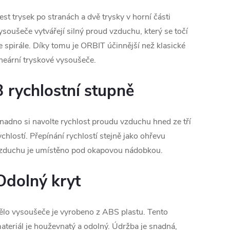
est trysek po stranách a dvě trysky v horní části
ysoušeče vytvářejí silný proud vzduchu, který se točí
e spirále. Díky tomu je ORBIT účinnější než klasické
ineární tryskové vysoušeče.
3 rychlostní stupně
nadno si navolte rychlost proudu vzduchu hned ze tří
ychlostí. Přepínání rychlostí stejně jako ohřevu
zduchu je umístěno pod okapovou nádobkou.
Odolný kryt
ělo vysoušeče je vyrobeno z ABS plastu. Tento
ateriál je houževnatý a odolný. Údržba je snadná,