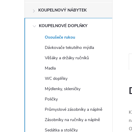
e
KOUPELNOVÝ NÁBYTEK
l
KOUPELNOVÉ DOPLŇKY
Osoušeče rukou
Dávkovače tekutého mýdla
Věšáky a držáky ručníků
Madla
WC doplňky
Mýdlenky, skleničky
Poličky
Průmyslové zásobníky a náplně
K
Zásobníky na ručníky a náplně
n
O
Sedátka a stoličky