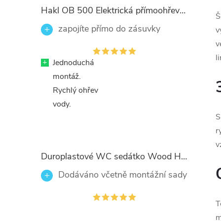
Hakl OB 500 Elektrická přímoohřevná vodovodní baterie, černé flexi ramínko
Š
zapojíte přímo do zásuvky
v
v
l
+
Jednoduchá
montáž.
Rychlý ohřev
vody.
S
r
v
Duroplastové WC sedátko Wood Heart 82377 se zpomalovacím mechanismem SOFT-CLOSE
Dodáváno včetně montážní sady
T
m