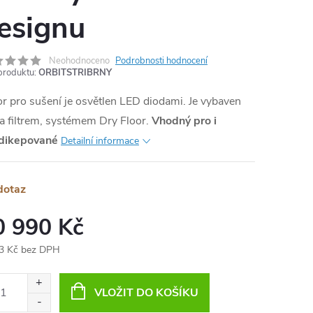
esignu
MA
Neohodnoceno
Podrobnosti hodnocení
produktu:
ORBITSTRIBRNY
r pro sušení je osvětlen LED diodami. Je vybaven
 filtrem, systémem Dry Floor.
Vhodný pro i
dikepované
Detailní informace
dotaz
0 990 Kč
3 Kč bez DPH
ná
:
VLOŽIT DO KOŠÍKU