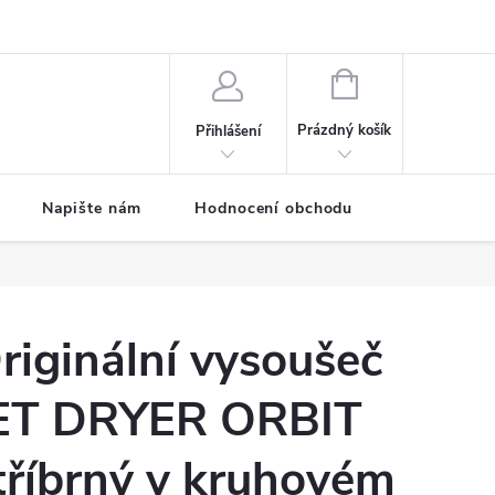
ODMÍNKY
Moje objednávka
NÁKUPNÍ
KOŠÍK
Prázdný košík
Přihlášení
Napište nám
Hodnocení obchodu
SPRCHOVÉ
riginální vysoušeč
ET DRYER ORBIT
tříbrný v kruhovém