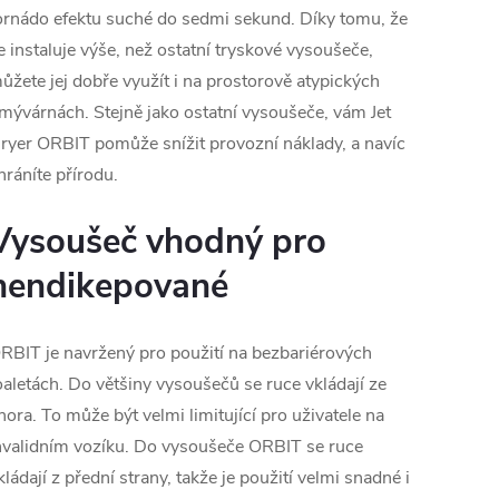
ornádo efektu suché do sedmi sekund. Díky tomu, že
e instaluje výše, než ostatní tryskové vysoušeče,
ůžete jej dobře využít i na prostorově atypických
mývárnách. Stejně jako ostatní vysoušeče, vám Jet
ryer ORBIT pomůže snížit provozní náklady, a navíc
hráníte přírodu.
Vysoušeč vhodný pro
hendikepované
RBIT je navržený pro použití na bezbariérových
oaletách. Do většiny vysoušečů se ruce vkládají ze
hora. To může být velmi limitující pro uživatele na
nvalidním vozíku. Do vysoušeče ORBIT se ruce
kládají z přední strany, takže je použití velmi snadné i