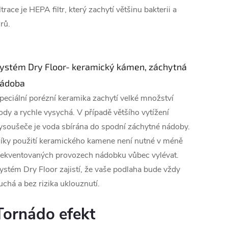
iltrace je HEPA filtr, který zachytí většinu bakterii a
irů.
ystém Dry Floor- keramický kámen, záchytná
ádoba
peciální porézní keramika zachytí velké množství
ody a rychle vysychá. V případě většího vytížení
ysoušeče je voda sbírána do spodní záchytné nádoby.
íky použití keramického kamene není nutné v méně
rekventovaných provozech nádobku vůbec vylévat.
ystém Dry Floor zajistí, že vaše podlaha bude vždy
uchá a bez rizika uklouznutí.
Tornádo efekt