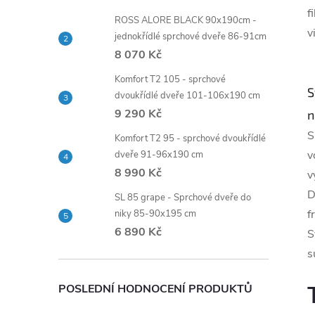
f
ROSS ALORE BLACK 90x190cm -
v
jednokřídlé sprchové dveře 86-91cm
8 070 Kč
Komfort T2 105 - sprchové
S
dvoukřídlé dveře 101-106x190 cm
9 290 Kč
n
S
Komfort T2 95 - sprchové dvoukřídlé
v
dveře 91-96x190 cm
8 990 Kč
v
D
SL 85 grape - Sprchové dveře do
f
niky 85-90x195 cm
6 890 Kč
S
s
POSLEDNÍ HODNOCENÍ PRODUKTŮ