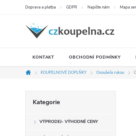
Přejít
Doprava a platba
GDPR
Napište nám
Mapa se
na
obsah
KONTAKT
OBCHODNÍ PODMÍNKY
KOUPELNOVÉ DOPLŇKY
Osoušeče rukou
O
Domů
P
Přeskočit
Kategorie
kategorie
o
VÝPRODEJ- VÝHODNÉ CENY
s