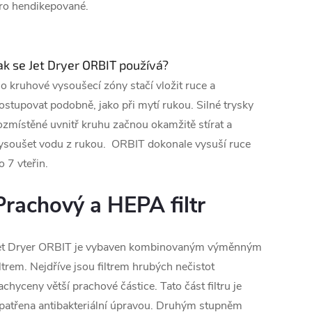
ro hendikepované.
ak se Jet Dryer ORBIT používá?
o kruhové vysoušecí zóny stačí vložit ruce a
ostupovat podobně, jako při mytí rukou. Silné trysky
ozmístěné uvnitř kruhu začnou okamžitě stírat a
ysoušet vodu z rukou. ORBIT dokonale vysuší ruce
o 7 vteřin.
Prachový a HEPA filtr
et Dryer ORBIT je vybaven kombinovaným výměnným
iltrem. Nejdříve jsou filtrem hrubých nečistot
achyceny větší prachové částice. Tato část filtru je
patřena antibakteriální úpravou. Druhým stupněm