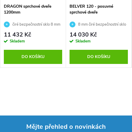
DRAGON sprchové dveře
BELVER 120 - posuvné
1200mm
sprchové dveře
čiré bezpečnostní sklo 8 mm
8 mm čiré bezpečnostní sklo
s povrchovou úpravou COATED
11 432 Kč
14 030 Kč
GLASS. Výška dveří je 200 cm +
Skladem
Skladem
Odstraňovač vodního kamene
DO KOŠÍKU
DO KOŠÍKU
Mějte přehled o novinkách