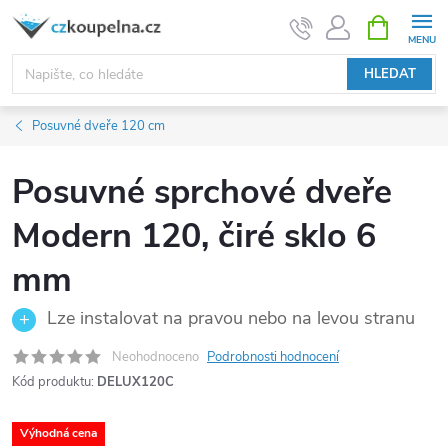
Přejít
NÁKUPNÍ
KOŠÍK
na
obsah
HLEDAT
Posuvné dveře 120 cm
Posuvné sprchové dveře
Modern 120, čiré sklo 6
mm
Lze instalovat na pravou nebo na levou stranu
Neohodnoceno
Podrobnosti hodnocení
Kód produktu:
DELUX120C
Výhodná cena