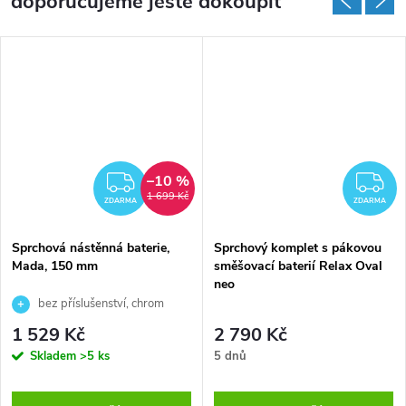
doporučujeme ještě dokoupit
–10 %
ZDARMA
Z
1 699 Kč
ZDARMA
ZDARMA
Sprchová nástěnná baterie,
Sprchový komplet s pákovou
Mada, 150 mm
směšovací baterií Relax Oval
neo
bez příslušenství, chrom
1 529 Kč
2 790 Kč
Skladem
>5 ks
5 dnů