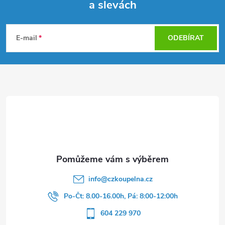
a slevách
Z
á
E-mail
ODEBÍRAT
p
a
t
í
info
@
czkoupelna.cz
Po-Čt: 8.00-16.00h, Pá: 8:00-12:00h
604 229 970