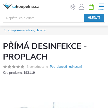
Přejít
NÁKUPNÍ
KOŠÍK
na
obsah
HLEDAT
Kompresory, ohřev, chromo
PŘÍMÁ DESINFEKCE -
PROPLACH
Neohodnoceno
Podrobnosti hodnocení
Kód produktu:
193119