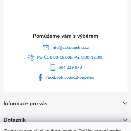
t
í
info
@
czkoupelna.cz
Po-Čt: 8.00-16.00h, Pá: 8:00-12:00h
604 229 970
facebook.com/czkoupelna
Informace pro vás
Dotazník