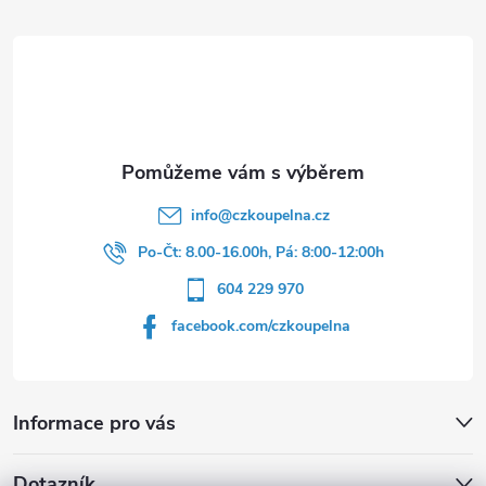
a
t
í
info
@
czkoupelna.cz
Po-Čt: 8.00-16.00h, Pá: 8:00-12:00h
604 229 970
facebook.com/czkoupelna
Informace pro vás
Dotazník