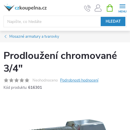
Přejít
NÁKUPNÍ
KOŠÍK
na
obsah
HLEDAT
Mosazné armatury a tvarovky
Prodloužení chromované
3/4"
Neohodnoceno
Podrobnosti hodnocení
Kód produktu:
616301