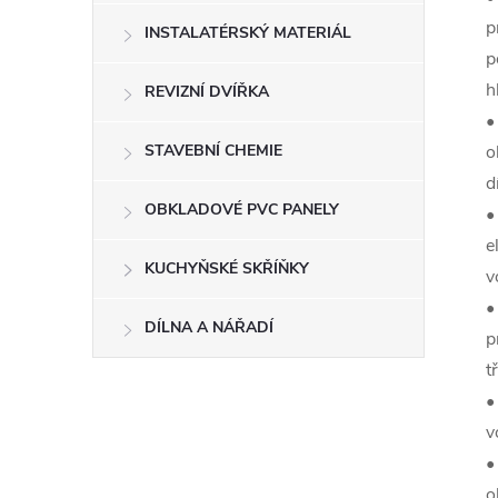
p
INSTALATÉRSKÝ MATERIÁL
p
h
REVIZNÍ DVÍŘKA
•
STAVEBNÍ CHEMIE
o
d
OBKLADOVÉ PVC PANELY
•
e
KUCHYŇSKÉ SKŘÍŇKY
v
•
DÍLNA A NÁŘADÍ
p
t
•
v
•
o