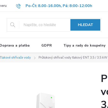
Po-Čt: 8.00-16.00h, Pá: 8:00-12:00h
rveru
Hodnocení obchodu
Reklamační formulář
OBCHODNÍ P
HLEDAT
Doprava a platba
GDPR
Tipy a rady do koupelny
Tlakové ohřívače vody
Průtokový ohřívač vody tlakový ENT 3,5 / 3,5 kW
P
v
3