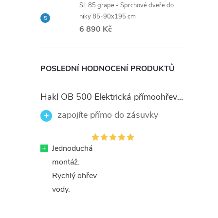
SL 85 grape - Sprchové dveře do
niky 85-90x195 cm
6 890 Kč
POSLEDNÍ HODNOCENÍ PRODUKTŮ
Hakl OB 500 Elektrická přímoohřevná vodovodní baterie, černé flexi ramínko
zapojíte přímo do zásuvky
+
Jednoduchá
montáž.
Rychlý ohřev
vody.