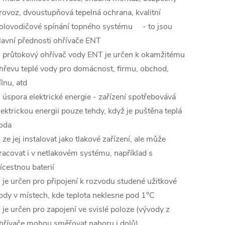
rovoz, dvoustupňová tepelná ochrana, kvalitní
olovodičové spínání topného systému - to jsou
lavní přednosti ohřívače ENT
 průtokový ohřívač vody ENT je určen k okamžitému
hřevu teplé vody pro domácnost, firmu, obchod,
ílnu, atd
 úspora elektrické energie - zařízení spotřebovává
lektrickou energii pouze tehdy, když je puštěna teplá
oda
 ze jej instalovat jako tlakové zařízení, ale může
racovat i v netlakovém systému, například s
řícestnou baterií
 je určen pro připojení k rozvodu studené užitkové
ody v místech, kde teplota neklesne pod 1°C
 je určen pro zapojení ve svislé poloze (vývody z
hřívače mohou směřovat nahoru i dolů)