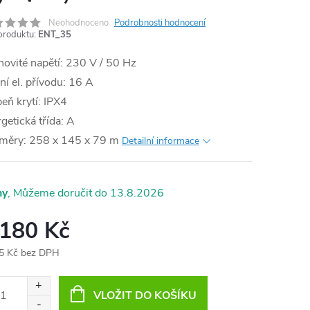
Neohodnoceno
Podrobnosti hodnocení
produktu:
ENT_35
MA
ovité napětí: 230 V / 50 Hz
ění el. přívodu: 16 A
eň krytí: IPX4
getická třída: A
měry: 258 x 145 x 79 m
Detailní informace
ny
13.8.2026
 180 Kč
5 Kč bez DPH
ná
:
VLOŽIT DO KOŠÍKU