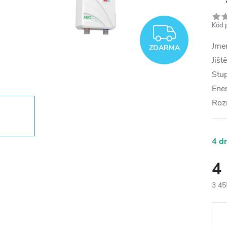
Kód 
ZDAR
Jmen
ZDARMA
Jišt
Stup
Ener
Roz
4 d
4
3 45
Měr
cena