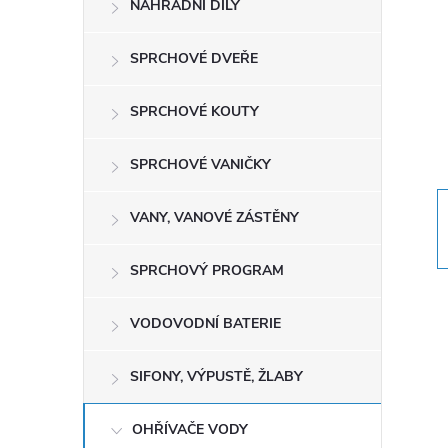
NÁHRADNÍ DÍLY
t
r
SPRCHOVÉ DVEŘE
a
SPRCHOVÉ KOUTY
n
SPRCHOVÉ VANIČKY
n
VANY, VANOVÉ ZÁSTĚNY
í
SPRCHOVÝ PROGRAM
p
VODOVODNÍ BATERIE
a
SIFONY, VÝPUSTĚ, ŽLABY
n
OHŘÍVAČE VODY