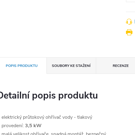
POPIS PRODUKTU
SOUBORY KE STAŽENÍ
RECENZE
Detailní popis produktu
 elektrický průtokový ohřívač vody - tlakový
 provedení:
3,5 kW
 malá velikost ohřívače, snadná montáž, bezpečný