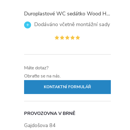
Duroplastové WC sedátko Wood Heart 82377 se zpomalovacím mechanismem SOFT-CLOSE
Dodáváno včetně montážní sady
Máte dotaz?
Obraťte se na nás.
KONTAKTNÍ FORMULÁŘ
PROVOZOVNA V BRNĚ
Gajdošova 84