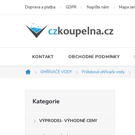
Přejít
Doprava a platba
GDPR
Napište nám
Mapa se
na
obsah
KONTAKT
OBCHODNÍ PODMÍNKY
OHŘÍVAČE VODY
Průtokové ohřívače vody
Domů
P
Přeskočit
Kategorie
kategorie
o
VÝPRODEJ- VÝHODNÉ CENY
s