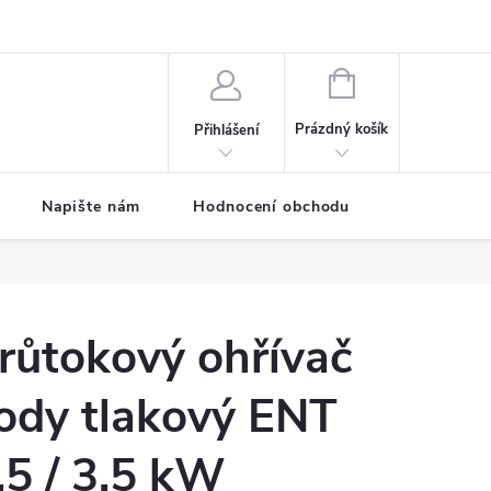
ODMÍNKY
Moje objednávka
NÁKUPNÍ
KOŠÍK
Prázdný košík
Přihlášení
Napište nám
Hodnocení obchodu
SPRCHOVÉ
růtokový ohřívač
ody tlakový ENT
,5 / 3,5 kW