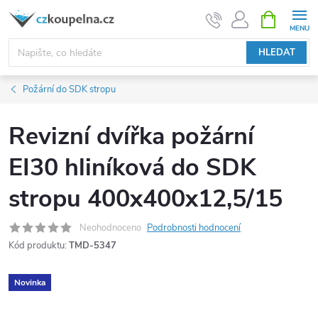
Přejít
NÁKUPNÍ
KOŠÍK
na
obsah
HLEDAT
Požární do SDK stropu
Revizní dvířka požární
EI30 hliníková do SDK
stropu 400x400x12,5/15
Neohodnoceno
Podrobnosti hodnocení
Kód produktu:
TMD-5347
Novinka