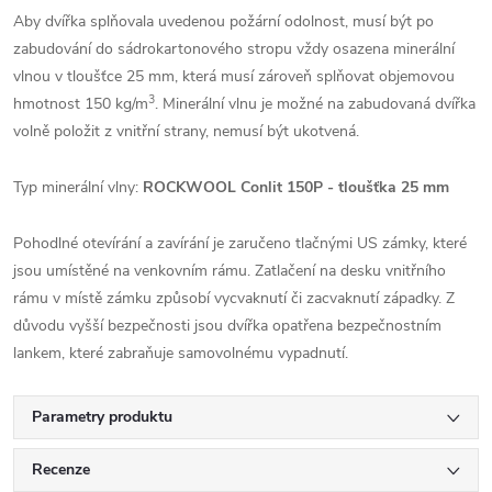
Aby dvířka splňovala uvedenou požární odolnost, musí být po
zabudování do sádrokartonového stropu vždy osazena minerální
vlnou v tloušťce 25 mm, která musí zároveň splňovat objemovou
3
hmotnost 150 kg/m
. Minerální vlnu je možné na zabudovaná dvířka
volně položit z vnitřní strany, nemusí být ukotvená.
Typ minerální vlny:
ROCKWOOL Conlit 150P - tloušťka 25 mm
Pohodlné otevírání a zavírání je zaručeno tlačnými US zámky, které
jsou umístěné na venkovním rámu. Zatlačení na desku vnitřního
rámu v místě zámku způsobí vycvaknutí či zacvaknutí západky. Z
důvodu vyšší bezpečnosti jsou dvířka opatřena bezpečnostním
lankem, které zabraňuje samovolnému vypadnutí.
Parametry produktu
Recenze