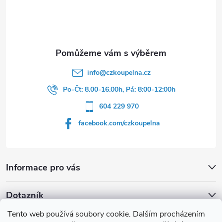
t
í
info
@
czkoupelna.cz
Po-Čt: 8.00-16.00h, Pá: 8:00-12:00h
604 229 970
facebook.com/czkoupelna
Informace pro vás
Dotazník
Tento web používá soubory cookie. Dalším procházením