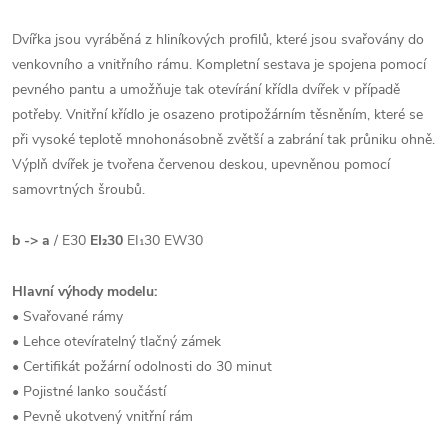
Dvířka jsou vyráběná z hliníkových profilů, které jsou svařovány do
venkovního a vnitřního rámu. Kompletní sestava je spojena pomocí
pevného pantu a umožňuje tak otevírání křídla dvířek v případě
potřeby. Vnitřní křídlo je osazeno protipožárním těsněním, které se
při vysoké teplotě mnohonásobně zvětší a zabrání tak průniku ohně.
Výplň dvířek je tvořena červenou deskou, upevněnou pomocí
samovrtných šroubů.
b -> a
/ E30
EI₂30
EI₁30 EW30
Hlavní výhody modelu:
• Svařované rámy
• Lehce otevíratelný tlačný zámek
• Certifikát požární odolnosti do 30 minut
• Pojistné lanko součástí
• Pevně ukotvený vnitřní rám