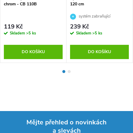
chrom - CB 110B
120 cm
systém zabraňující
překroucení
119 Kč
239 Kč
Skladem
>5 ks
Skladem
>5 ks
DO KOŠÍKU
DO KOŠÍKU
Mějte přehled o novinkách
a slevách