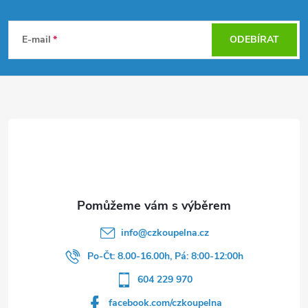
Z
á
E-mail
ODEBÍRAT
p
a
t
í
info
@
czkoupelna.cz
Po-Čt: 8.00-16.00h, Pá: 8:00-12:00h
604 229 970
facebook.com/czkoupelna