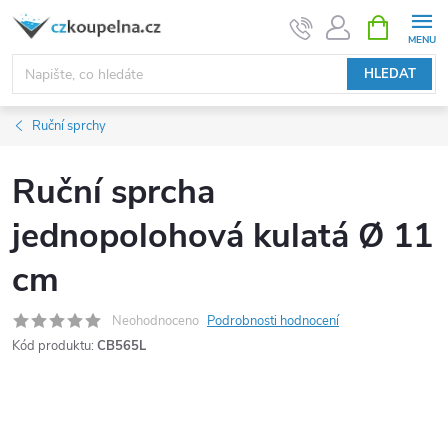
Přejít
NÁKUPNÍ
KOŠÍK
na
obsah
HLEDAT
Ruční sprchy
Ruční sprcha
jednopolohová kulatá Ø 11
cm
Neohodnoceno
Podrobnosti hodnocení
Kód produktu:
CB565L