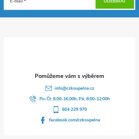
á
E-mail
ODEBÍRAT
p
a
t
í
info
@
czkoupelna.cz
Po-Čt: 8.00-16.00h, Pá: 8:00-12:00h
604 229 970
facebook.com/czkoupelna