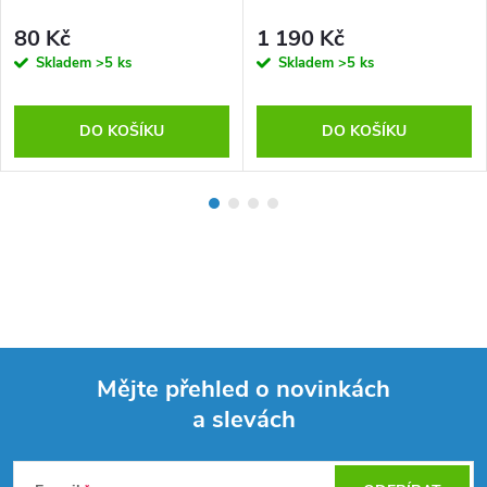
80 Kč
1 190 Kč
Skladem
>5 ks
Skladem
>5 ks
DO KOŠÍKU
DO KOŠÍKU
Mějte přehled o novinkách
a slevách
Z