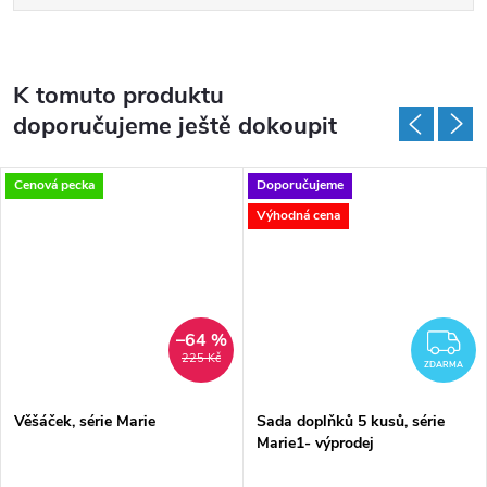
K tomuto produktu
doporučujeme ještě dokoupit
Cenová pecka
Doporučujeme
Výhodná cena
–64 %
Z
225 Kč
ZDARMA
Věšáček, série Marie
Sada doplňků 5 kusů, série
Marie1- výprodej