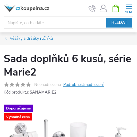
Přejít
NÁKUPNÍ
KOŠÍK
na
obsah
HLEDAT
Věšáky a držáky ručníků
Sada doplňků 6 kusů, série
Marie2
Neohodnoceno
Podrobnosti hodnocení
Kód produktu:
SANAMARIE2
Doporučujeme
Výhodná cena