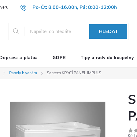
Po-Čt: 8.00-16.00h, Pá: 8:00-12:00h
rveru
Hodnocení obchodu
Reklamační formulář
OBCHODNÍ P
HLEDAT
Doprava a platba
GDPR
Tipy a rady do koupelny
Panely k vanám
Santech KRYCÍ PANEL IMPULS
S
P
Kód 