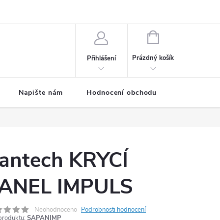
ODMÍNKY
Moje objednávka
NÁKUPNÍ
KOŠÍK
Prázdný košík
Přihlášení
Napište nám
Hodnocení obchodu
SPRCHOVÉ
antech KRYCÍ
ANEL IMPULS
Neohodnoceno
Podrobnosti hodnocení
produktu:
SAPANIMP