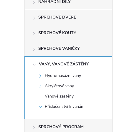
NÁHRADNÍ DÍLY
t
r
SPRCHOVÉ DVEŘE
a
SPRCHOVÉ KOUTY
n
SPRCHOVÉ VANIČKY
n
VANY, VANOVÉ ZÁSTĚNY
Hydromasážní vany
í
Akrylátové vany
p
Vanové zástěny
a
Příslušenství k vanám
n
SPRCHOVÝ PROGRAM