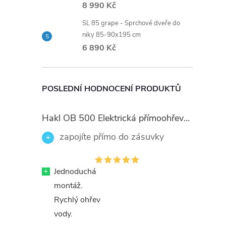
8 990 Kč
SL 85 grape - Sprchové dveře do
niky 85-90x195 cm
6 890 Kč
POSLEDNÍ HODNOCENÍ PRODUKTŮ
Hakl OB 500 Elektrická přímoohřevná vodovodní baterie, černé flexi ramínko
zapojíte přímo do zásuvky
+
Jednoduchá
montáž.
Rychlý ohřev
vody.