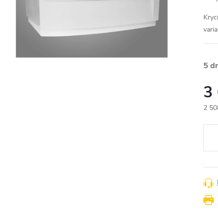
Kryc
varia
5 d
3
2 50
Měr
cena