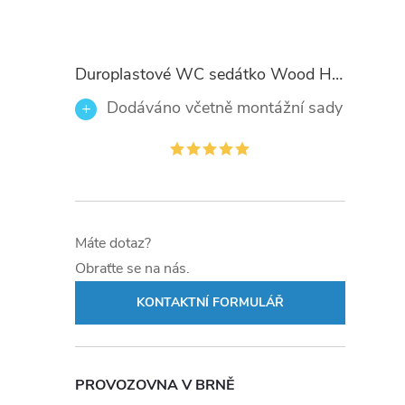
Duroplastové WC sedátko Wood Heart 82377 se zpomalovacím mechanismem SOFT-CLOSE
Dodáváno včetně montážní sady
Máte dotaz?
Obraťte se na nás.
KONTAKTNÍ FORMULÁŘ
PROVOZOVNA V BRNĚ