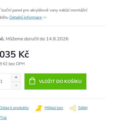
í boční panel pro akrylátové vany nabízí montážní
bilitu
Detailní informace
nů
14.8.2026
 035 Kč
8 Kč bez DPH
ná
:
VLOŽIT DO KOŠÍKU
Dotaz k produktu
Hlídací pes
Sdílet
Tisk