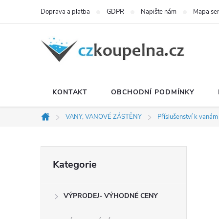
Přejít
Doprava a platba
GDPR
Napište nám
Mapa se
na
obsah
KONTAKT
OBCHODNÍ PODMÍNKY
VANY, VANOVÉ ZÁSTĚNY
Příslušenství k vanám
Domů
P
Přeskočit
Kategorie
kategorie
o
VÝPRODEJ- VÝHODNÉ CENY
s