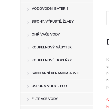
e
VODOVODNÍ BATERIE
l
SIFONY, VÝPUSTĚ, ŽLABY
OHŘÍVAČE VODY
KOUPELNOVÝ NÁBYTEK
K
KOUPELNOVÉ DOPLŇKY
v
n
SANITÁRNÍ KERAMIKA A WC
n
ÚSPORA VODY - ECO
p
FILTRACE VODY
S
h