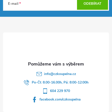
á
E-mail
ODEBÍRAT
p
a
t
í
info
@
czkoupelna.cz
Po-Čt: 8.00-16.00h, Pá: 8:00-12:00h
604 229 970
facebook.com/czkoupelna