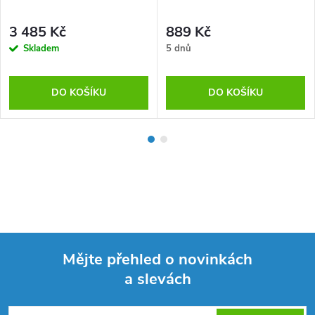
3 485 Kč
889 Kč
Skladem
5 dnů
DO KOŠÍKU
DO KOŠÍKU
Mějte přehled o novinkách
a slevách
Z