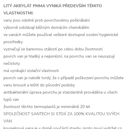
LITÝ AKRYLÁT PMMA VYNIKÁ PŘEDEVŠÍM TĚMITO
VLASTNOSTMI:
vany jsou odolné proti povrchovému poškrábání
výborně odolávají běžným domácím chemikáliím
ve vanách můžete používat veškeré dostupné osobní hygienické
prostředky
vyznačují se barevnou stálostí po celou dobu životnosti
povrch van je hladký a neporézní, na povrchu van se neusazují
nečistoty
má vynikající izolační vlastnosti
povrch van je natolik tvrdý, že v případě poškození povrchu můžete
vanu brousit a leštit do původní podoby
antibakteriální úprava povrchu je standardně prováděna u všech
typů van
životnost těchto termoplastů je minimálně 20 let
SPOLEČNOST SANTECH SI STOJÍ ZA 100% KVALITOU SVÝCH
VAN
koupelnová vana je v domě součástí stavby, proto musí vydržet co