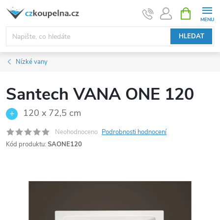
Přejít
NÁKUPNÍ
KOŠÍK
na
obsah
HLEDAT
Nízké vany
Santech VANA ONE 120
120 x 72,5 cm
Neohodnoceno
Podrobnosti hodnocení
Kód produktu:
SAONE120