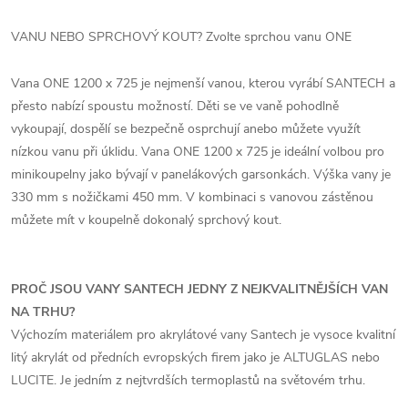
VANU NEBO SPRCHOVÝ KOUT? Zvolte sprchou vanu ONE
Vana ONE 1200 x 725 je nejmenší vanou, kterou vyrábí SANTECH a
přesto nabízí spoustu možností. Děti se ve vaně pohodlně
vykoupají, dospělí se bezpečně osprchují anebo můžete využít
nízkou vanu při úklidu. Vana ONE 1200 x 725 je ideální volbou pro
minikoupelny jako bývají v panelákových garsonkách. Výška vany je
330 mm s nožičkami 450 mm. V kombinaci s vanovou zástěnou
můžete mít v koupelně dokonalý sprchový kout.
PROČ JSOU VANY SANTECH JEDNY Z NEJKVALITNĚJŠÍCH VAN
NA TRHU?
Výchozím materiálem pro akrylátové vany Santech je vysoce kvalitní
litý akrylát od předních evropských firem jako je ALTUGLAS nebo
LUCITE. Je jedním z nejtvrdších termoplastů na světovém trhu.