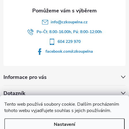
info
@
czkoupelna.cz
Po-Čt: 8.00-16.00h, Pá: 8:00-12:00h
604 229 970
facebook.com/czkoupelna
Informace pro vás
Dotazník
Tento web používá soubory cookie. Dalším procházením
Líbí se vám u sprchového koutu rám barvě
tohoto webu vyjadřujete souhlas s jejich používáním.
Počet hlasů:
149
Nastavení