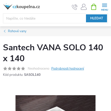
Přejít
NÁKUPNÍ
KOŠÍK
na
obsah
HLEDAT
Rohové vany
Santech VANA SOLO 140
x 140
Neohodnoceno
Podrobnosti hodnocení
Kód produktu:
SASOL140