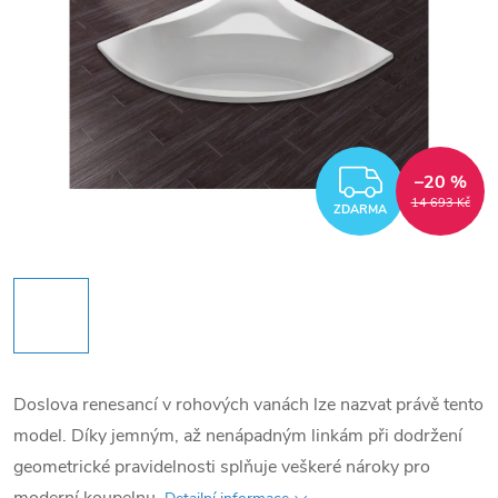
ZDARM
–20 %
14 693 Kč
ZDARMA
Doslova renesancí v rohových vanách lze nazvat právě tento
model. Díky jemným, až nenápadným linkám při dodržení
geometrické pravidelnosti splňuje veškeré nároky pro