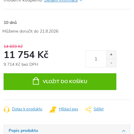
moderní koupelnu.
Detailní informace
10 dnů
21.8.2026
14 693 Kč
11 754 Kč
9 714 Kč bez DPH
Měrná
cena:
VLOŽIT DO KOŠÍKU
Dotaz k produktu
Hlídací pes
Sdílet
Popis produktu