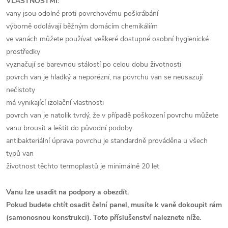
VLASTNOSTMI:
vany jsou odolné proti povrchovému poškrábání
výborně odolávají běžným domácím chemikáliím
ve vanách můžete používat veškeré dostupné osobní hygienické
prostředky
vyznačují se barevnou stálostí po celou dobu životnosti
povrch van je hladký a neporézní, na povrchu van se neusazují
nečistoty
má vynikající izolační vlastnosti
povrch van je natolik tvrdý, že v případě poškození povrchu můžete
vanu brousit a leštit do původní podoby
antibakteriální úprava povrchu je standardně prováděna u všech
typů van
životnost těchto termoplastů je minimálně 20 let
Vanu lze usadit na podpory a obezdít.
Pokud budete chtít osadit čelní panel, musíte k vaně dokoupit rám
(samonosnou konstrukci). Toto příslušenství naleznete níže.