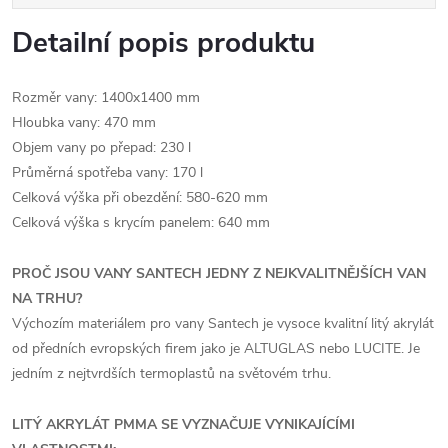
Detailní popis produktu
Rozměr vany: 1400x1400 mm
Hloubka vany: 470 mm
Objem vany po přepad: 230 l
Průměrná spotřeba vany: 170 l
Celková výška při obezdění: 580-620 mm
Celková výška s krycím panelem: 640 mm
PROČ JSOU VANY SANTECH JEDNY Z NEJKVALITNĚJŠÍCH VAN
NA TRHU?
Výchozím materiálem pro vany Santech je vysoce kvalitní litý akrylát
od předních evropských firem jako je ALTUGLAS nebo LUCITE. Je
jedním z nejtvrdších termoplastů na světovém trhu.
LITÝ AKRYLÁT PMMA SE VYZNAČUJE VYNIKAJÍCÍMI