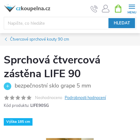
Přejít
NÁKUPNÍ
KOŠÍK
na
obsah
HLEDAT
Čtvercové sprchové kouty 90 cm
Sprchová čtvercová
zástěna LIFE 90
bezpečnostní sklo grape 5 mm
Neohodnoceno
Podrobnosti hodnocení
Kód produktu:
LIFE90SG
Výška 185 cm