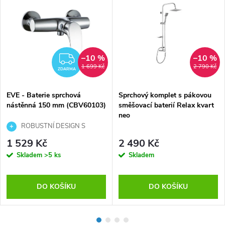
–10 %
–10 %
ZDARMA
1 699 Kč
2 790 Kč
ZDARMA
EVE - Baterie sprchová
Sprchový komplet s pákovou
nástěnná 150 mm (CBV60103)
směšovací baterií Relax kvart
neo
ROBUSTNÍ DESIGN S
EFEKTNÍM RAMÍNKEM
1 529 Kč
2 490 Kč
Skladem
>5 ks
Skladem
DO KOŠÍKU
DO KOŠÍKU