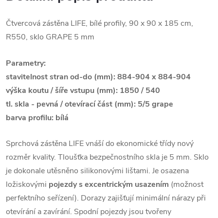
Čtvercová zástěna LIFE, bílé profily, 90 x 90 x 185 cm,
R550, sklo GRAPE 5 mm
Parametry:
stavitelnost stran od-do (mm): 884-904 x 884-904
výška koutu / šíře vstupu (mm): 1850 / 540
tl. skla - pevná / otevírací část (mm): 5/5 grape
barva profilu: bílá
Sprchová zástěna LIFE vnáší do ekonomické třídy nový
rozměr kvality. Tloušťka bezpečnostního skla je 5 mm. Sklo
je dokonale utěsněno silikonovými lištami. Je osazena
ložiskovými
pojezdy s excentrickým usazením
(možnost
perfektního seřízení). Dorazy zajišťují minimální nárazy při
otevírání a zavírání. Spodní pojezdy jsou tvořeny