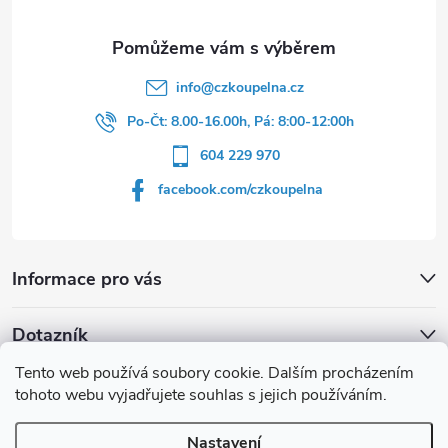
í
info
@
czkoupelna.cz
Po-Čt: 8.00-16.00h, Pá: 8:00-12:00h
604 229 970
facebook.com/czkoupelna
Informace pro vás
Dotazník
Tento web používá soubory cookie. Dalším procházením
Líbí se vám u sprchového koutu rám barvě
tohoto webu vyjadřujete souhlas s jejich používáním.
Počet hlasů:
149
Nastavení