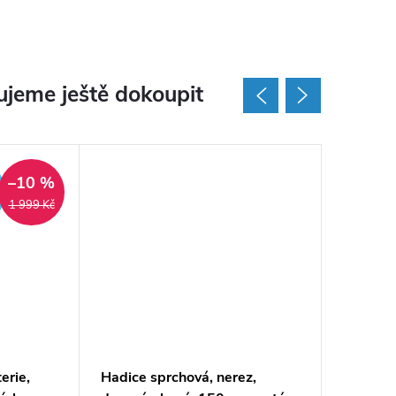
jeme ještě dokoupit
–10 %
ZDARMA
1 999 Kč
erie,
Hadice sprchová, nerez,
Umyvadl