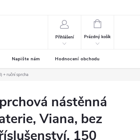
ODMÍNKY
Moje objednávka
NÁKUPNÍ
KOŠÍK
Prázdný košík
Přihlášení
Napište nám
Hodnocení obchodu
SPRCHOVÉ
3)
+ ruční sprcha
prchová nástěnná
aterie, Viana, bez
říslušenství, 150