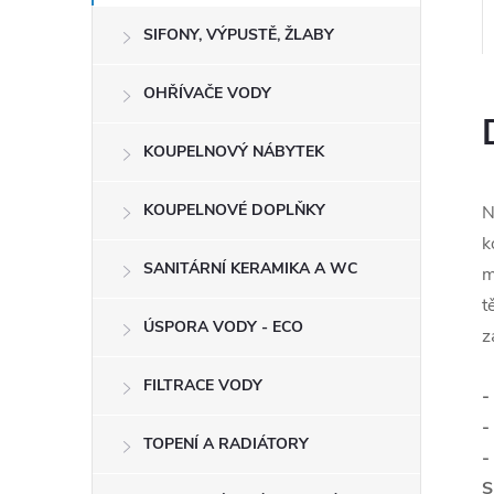
SIFONY, VÝPUSTĚ, ŽLABY
OHŘÍVAČE VODY
KOUPELNOVÝ NÁBYTEK
KOUPELNOVÉ DOPLŇKY
N
k
SANITÁRNÍ KERAMIKA A WC
m
t
ÚSPORA VODY - ECO
z
FILTRACE VODY
-
-
TOPENÍ A RADIÁTORY
-
S