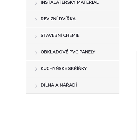
INSTALATÉRSKÝ MATERIÁL
REVIZNÍ DVÍŘKA
STAVEBNÍ CHEMIE
OBKLADOVÉ PVC PANELY
–10 %
ZDARMA
KUCHYŇSKÉ SKŘÍŇKY
ZDARMA
4 590 Kč
DÍLNA A NÁŘADÍ
terie, Viana, 150
Ruční sprcha jednopolohová