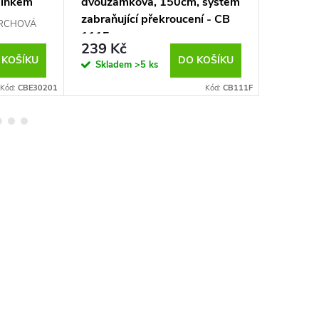
mínkem
dvouzámková, 150cm, systém
baterie,
 mm,
zabraňující překroucení - CB
chrom 
VRCHOVÁ
111F
T
239 Kč
1 619
 KOŠÍKU
DO KOŠÍKU
Skladem
>5 ks
Sklad
Kód:
CBE30201
Kód:
CB111F