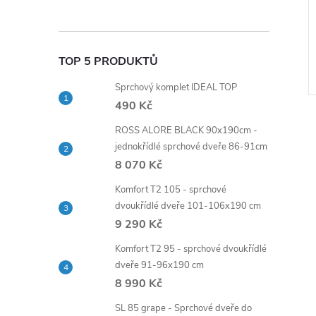
hovou soupravou,
(CB465E)
ční a talířovou
235mm
199 Kč
1SA)
DO KOŠÍKU
DO KOŠÍKU
TOP 5 PRODUKTŮ
Skladem
>5 ks
Sprchový komplet IDEAL TOP
Kód:
CBE60101SA
Kód:
CB465E
490 Kč
ROSS ALORE BLACK 90x190cm -
jednokřídlé sprchové dveře 86-91cm
8 070 Kč
Komfort T2 105 - sprchové
dvoukřídlé dveře 101-106x190 cm
9 290 Kč
Komfort T2 95 - sprchové dvoukřídlé
dveře 91-96x190 cm
8 990 Kč
SL 85 grape - Sprchové dveře do