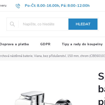
Po-Čt: 8.00-16.00h, Pá: 8:00-12:00h
rveru
Hodnocení obchodu
Reklamační formulář
OBCHODNÍ P
HLEDAT
Doprava a platba
GDPR
Tipy a rady do koupelny
rchová nástěnná baterie, Viana, bez příslušenství, 150 mm, chrom (CBE6010
S
b
p