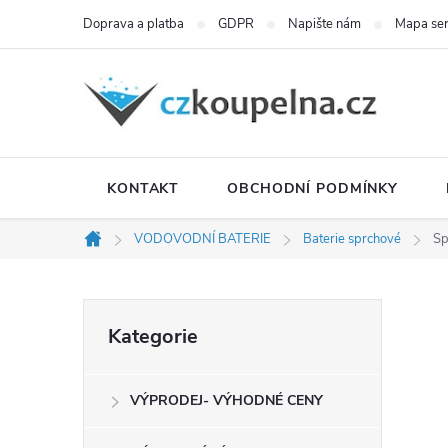
Přejít
Doprava a platba
GDPR
Napište nám
Mapa se
na
obsah
KONTAKT
OBCHODNÍ PODMÍNKY
VODOVODNÍ BATERIE
Baterie sprchové
Sp
Domů
P
Přeskočit
Kategorie
kategorie
o
VÝPRODEJ- VÝHODNÉ CENY
s