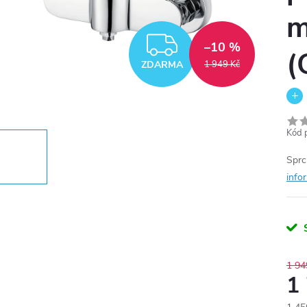
m
ZDARMA
–10 %
(
ZDARMA
1 949 Kč
Kód 
Sprc
info
1 94
1