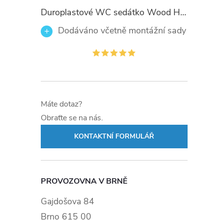
Duroplastové WC sedátko Wood Heart 82377 se zpomalovacím mechanismem SOFT-CLOSE
Dodáváno včetně montážní sady
Máte dotaz?
Obraťte se na nás.
KONTAKTNÍ FORMULÁŘ
PROVOZOVNA V BRNĚ
Gajdošova 84
Brno 615 00