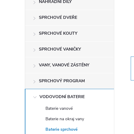
NÁHRADNÍ DÍLY
t
r
SPRCHOVÉ DVEŘE
a
SPRCHOVÉ KOUTY
n
SPRCHOVÉ VANIČKY
n
VANY, VANOVÉ ZÁSTĚNY
í
SPRCHOVÝ PROGRAM
p
VODOVODNÍ BATERIE
a
Baterie vanové
Baterie na okraj vany
n
Baterie sprchové