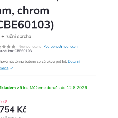
m, chrom
CBE60103)
+ ruční sprcha
Neohodnoceno
Podrobnosti hodnocení
produktu:
CBE60103
hová nástěnná baterie se zárukou pět let.
Detailní
rmace
Skladem
>5 ks
12.8.2026
9 Kč
 754 Kč