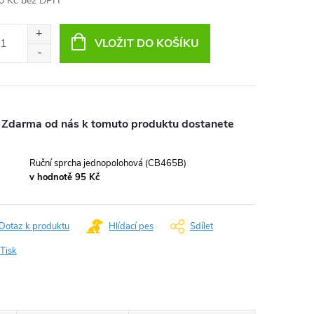
0 Kč bez DPH
ná
:
VLOŽIT DO KOŠÍKU
Zdarma od nás k tomuto produktu dostanete
Ruční sprcha jednopolohová (CB465B)
v hodnotě 95 Kč
Dotaz k produktu
Hlídací pes
Sdílet
Tisk