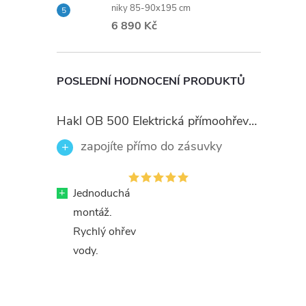
niky 85-90x195 cm
6 890 Kč
POSLEDNÍ HODNOCENÍ PRODUKTŮ
Hakl OB 500 Elektrická přímoohřevná vodovodní baterie, černé flexi ramínko
zapojíte přímo do zásuvky
+
Jednoduchá
montáž.
Rychlý ohřev
vody.