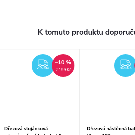
K tomuto produktu doporuču
–10 %
ZDARMA
ZDARMA
ZDARMA
2 199 Kč
Dřezová stojánková
Dřezová nástěnná bat