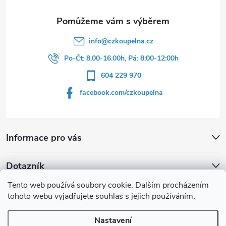
í
info
@
czkoupelna.cz
Po-Čt: 8.00-16.00h, Pá: 8:00-12:00h
604 229 970
facebook.com/czkoupelna
Informace pro vás
Dotazník
Tento web používá soubory cookie. Dalším procházením
Líbí se vám u sprchového koutu rám barvě
tohoto webu vyjadřujete souhlas s jejich používáním.
Počet hlasů:
149
Nastavení