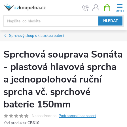
Přejít
NÁKUPNÍ
KOŠÍK
na
obsah
HLEDAT
Sprchový sloup s klasickou baterií
Sprchová souprava Sonáta
- plastová hlavová sprcha
a jednopolohová ruční
sprcha vč. sprchové
baterie 150mm
Neohodnoceno
Podrobnosti hodnocení
Kód produktu:
CB610