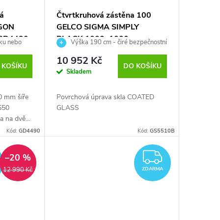
vá
Čtvrtkruhová zástěna 100
AGON
GELCO SIGMA SIMPLY
GD4490
BLACK 1000x1000 mm
čku nebo
Výška 190 cm - čiré bezpečnostní
GS5510B
ňovač
sklo 6 mm
10 952 Kč
 KOŠÍKU
DO KOŠÍKU
Skladem
0 mm šíře
Povrchová úprava skla COATED
550
GLASS
 na dvě...
Kód:
GD4490
Kód:
GS5510B
ZDARMA
ZDARM
–20 %
12 990 Kč
ZDARMA