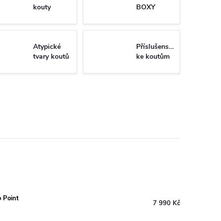
kouty
BOXY
Atypické
Příslušenství
tvary koutů
ke koutům
o Point
7 990 Kč