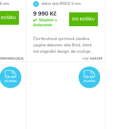
moru
o 6 mm
dekor skla BRICK 5 mm
9 990 Kč
 KOŠÍKU
DO KOŠÍKU
Skladem u
dodavatele
Čtvrtkruhová sprchová zástěna
zaujme dekorem skla Brick, které
má originální design, ale zvyšuje...
KR90X90LUXUS
Kód:
AG4295
ZDARMA
ZDARM
ZDARMA
ZDARMA