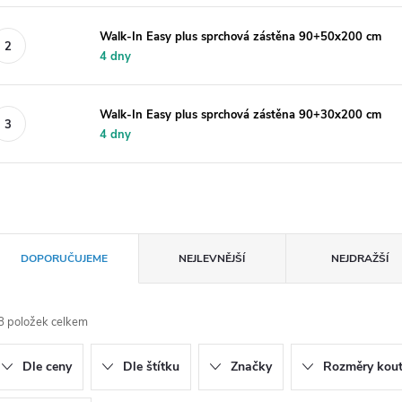
Walk-In Easy plus sprchová zástěna 90+50x200 cm
4 dny
Walk-In Easy plus sprchová zástěna 90+30x200 cm
4 dny
Ř
DOPORUČUJEME
NEJLEVNĚJŠÍ
NEJDRAŽŠÍ
a
8
položek celkem
z
Dle ceny
Dle štítku
Značky
Rozměry kou
e