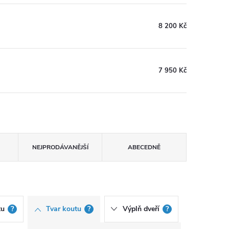
8 200 Kč
7 950 Kč
NEJPRODÁVANĚJŠÍ
ABECEDNĚ
tu
?
Tvar koutu
?
Výplň dveří
?