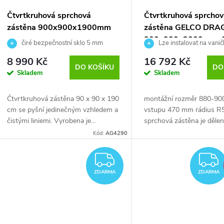
Čtvrtkruhová sprchová
Čtvrtkruhová sprcho
zástěna 900x900x1900mm
zástěna GELCO DR
900x900x2000 mm 
čiré bezpečnostní sklo 5 mm
Lze instalovat na vani
přímo na podlahu + Odstra
8 990 Kč
16 792 Kč
vodního kamene
DO KOŠÍKU
DO
Skladem
Skladem
Čtvrtkruhová zástěna 90 x 90 x 190
montážní rozměr 880-90
cm se pyšní jedinečným vzhledem a
vstupu 470 mm rádius R
čistými liniemi. Vyrobena je...
sprchová zástěna je dělena
Kód:
AG4290
ZDARMA
ZDARMA
ZDARMA