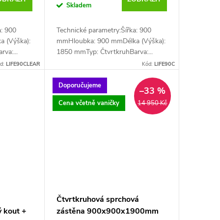
Skladem
a: 900
Technické parametry:Šířka: 900
 (Výška):
mmHloubka: 900 mmDélka (Výška):
va:...
1850 mmTyp: ČtvrtkruhBarva:...
d:
LIFE90CLEAR
Kód:
LIFE90C
Doporučujeme
–33 %
Cena včetně vaničky
14 950 Kč
Čtvrtkruhová sprchová
ý kout +
zástěna 900x900x1900mm