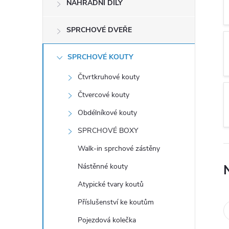
NÁHRADNÍ DÍLY
t
r
SPRCHOVÉ DVEŘE
a
SPRCHOVÉ KOUTY
Čtvrtkruhové kouty
n
Čtvercové kouty
n
Obdélníkové kouty
SPRCHOVÉ BOXY
í
Walk-in sprchové zástěny
p
Nástěnné kouty
a
Atypické tvary koutů
Příslušenství ke koutům
n
Pojezdová kolečka