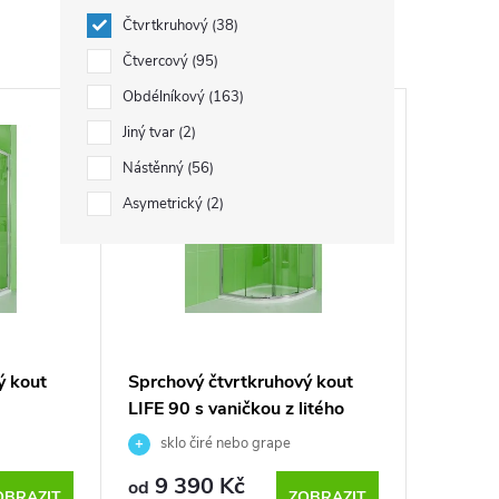
Čtvrtkruhový
38
Čtvercový
95
Obdélníkový
163
Cena včetně vaničky
Jiný tvar
2
Nástěnný
56
Asymetrický
2
ý kout
Sprchový čtvrtkruhový kout
LIFE 90 s vaničkou z litého
mramoru
sklo čiré nebo grape
9 390 Kč
od
OBRAZIT
ZOBRAZIT