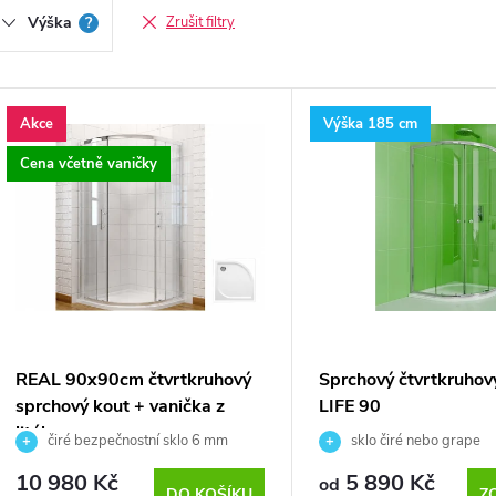
n
Výška
?
Zrušit filtry
V
Akce
Výška 185 cm
p
ý
Cena včetně vaničky
r
p
o
d
s
u
p
REAL 90x90cm čtvrtkruhový
Sprchový čtvrtkruhov
sprchový kout + vanička z
LIFE 90
k
r
litého mramoru
čiré bezpečnostní sklo 6 mm
sklo čiré nebo grape
t
10 980 Kč
5 890 Kč
od
DO KOŠÍKU
Z