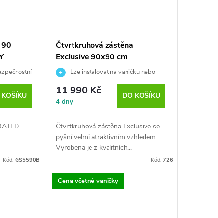
 90
Čtvrtkruhová zástěna
Y
Exclusive 90x90 cm
ezpečnostní
Lze instalovat na vaničku nebo
přímo na podlahu
11 990 Kč
 KOŠÍKU
DO KOŠÍKU
4 dny
COATED
Čtvrtkruhová zástěna Exclusive se
pyšní velmi atraktivním vzhledem.
Vyrobena je z kvalitních...
Kód:
GS5590B
Kód:
726
Cena včetně vaničky