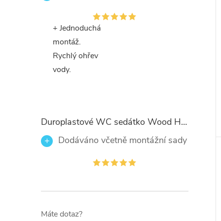
+ Jednoduchá
montáž.
Rychlý ohřev
vody.
Duroplastové WC sedátko Wood Heart 82377 se zpomalovacím mechanismem SOFT-CLOSE
Dodáváno včetně montážní sady
Máte dotaz?