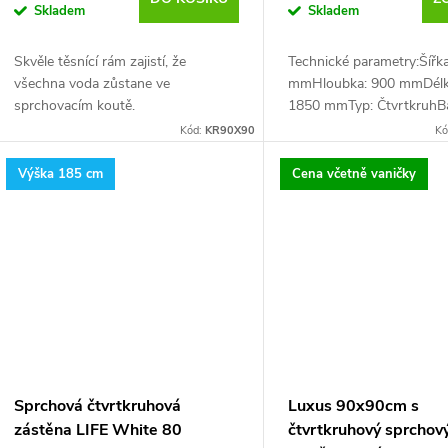
o
Skladem
Skladem
ů
d
Skvěle těsnící rám zajistí, že
Technické parametry:Šířk
všechna voda zůstane ve
mmHloubka: 900 mmDélka
u
sprchovacím koutě.
1850 mmTyp: ČtvrtkruhBar
Kód:
KR90X90
Kó
k
Výška 185 cm
Cena včetně vaničky
t
ů
Sprchová čtvrtkruhová
Luxus 90x90cm s
zástěna LIFE White 80
čtvrtkruhový sprchov