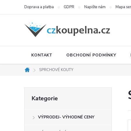
Přejít
Doprava a platba
GDPR
Napište nám
Mapa se
na
obsah
KONTAKT
OBCHODNÍ PODMÍNKY
SPRCHOVÉ KOUTY
Domů
P
Přeskočit
Kategorie
kategorie
o
VÝPRODEJ- VÝHODNÉ CENY
s