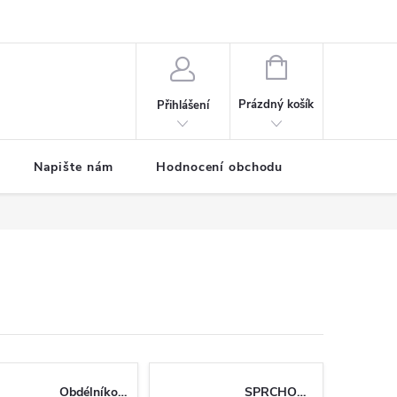
ODMÍNKY
Moje objednávka
NÁKUPNÍ
KOŠÍK
Prázdný košík
Přihlášení
Napište nám
Hodnocení obchodu
SPRCHOVÉ
Obdélníkové
SPRCHOVÉ