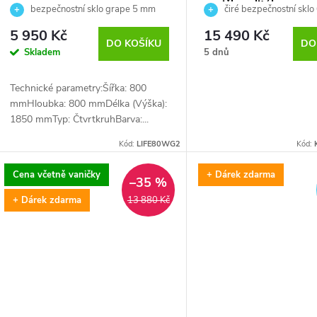
vanička z litého mra
bezpečnostní sklo grape 5 mm
čiré bezpečnostní skl
5 950 Kč
15 490 Kč
DO KOŠÍKU
DO
Skladem
5 dnů
Technické parametry:Šířka: 800
mmHloubka: 800 mmDélka (Výška):
1850 mmTyp: ČtvrtkruhBarva:...
Kód:
LIFE80WG2
Kód:
Cena včetně vaničky
+ Dárek zdarma
–35 %
+ Dárek zdarma
13 880 Kč