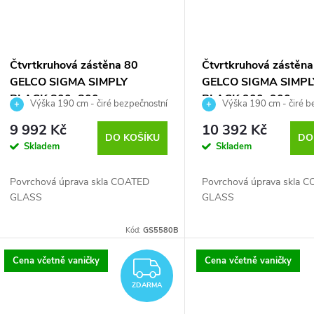
Čtvrtkruhová zástěna 80
Čtvrtkruhová zástěna
GELCO SIGMA SIMPLY
GELCO SIGMA SIMPL
BLACK 800x800 mm
BLACK 900x900 mm
Výška 190 cm - čiré bezpečnostní
Výška 190 cm - čiré b
GS5580B
GS5590B
sklo 6 mm
sklo 6 mm
9 992 Kč
10 392 Kč
DO KOŠÍKU
DO
Skladem
Skladem
Povrchová úprava skla COATED
Povrchová úprava skla 
GLASS
GLASS
Kód:
GS5580B
Cena včetně vaničky
Cena včetně vaničky
ZDARMA
ZDARMA