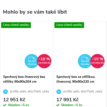
Cena včetně vaničky
Cena včetně vaničky
–10 %
–10 %
ZDARMA
ZDAR
14 390 Kč
19 990 Kč
ZDARMA
ZDARMA
Sprchový box čtvercový bez
Sprchový box se stříškou,
stříšky 90x90x204 cm
čtvercový, 90x90x220 cm
profily satin, sklo Point, záda
profily satin, sklo Point, záda
bílá, s vaničkou SMC + připojovací
bílá, vanička z litého mramoru
12 951 Kč
17 991 Kč
hadice
včetně nožiček a čelního panelu +
Skladem
>5 ks
Skladem
>5 ks