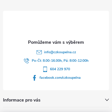
a
t
í
info
@
czkoupelna.cz
Po-Čt: 8.00-16.00h, Pá: 8:00-12:00h
604 229 970
facebook.com/czkoupelna
Informace pro vás