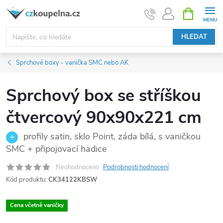
Přejít
NÁKUPNÍ
KOŠÍK
na
obsah
HLEDAT
Sprchové boxy - vanička SMC nebo AK
Sprchový box se stříškou
čtvercový 90x90x221 cm
profily satin, sklo Point, záda bílá, s vaničkou
SMC + připojovací hadice
Neohodnoceno
Podrobnosti hodnocení
Kód produktu:
CK34122KBSW
Cena včetně vaničky