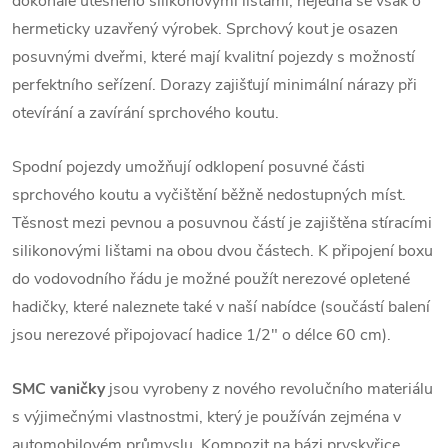
dokonale utěsněno silikonovými lištami, nejedná se však o
hermeticky uzavřený výrobek. Sprchový kout je osazen
posuvnými dveřmi, které mají kvalitní pojezdy s možností
perfektního seřízení. Dorazy zajišťují minimální nárazy při
otevírání a zavírání sprchového koutu.
Spodní pojezdy umožňují odklopení posuvné části
sprchového koutu a vyčištění běžně nedostupných míst.
Těsnost mezi pevnou a posuvnou částí je zajištěna stíracími
silikonovými lištami na obou dvou částech. K připojení boxu
do vodovodního řádu je možné použít nerezové opletené
hadičky, které naleznete také v naší nabídce (součástí balení
jsou nerezové připojovací hadice 1/2" o délce 60 cm).
SMC vaničky
jsou vyrobeny z nového revolučního materiálu
s výjimečnými vlastnostmi, který je používán zejména v
automobilovém průmyslu. Kompozit na bázi pryskyřice