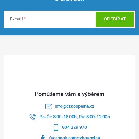
Z
á
E-mail
ODEBÍRAT
p
a
t
í
info
@
czkoupelna.cz
Po-Čt: 8.00-16.00h, Pá: 8:00-12:00h
604 229 970
facebook.com/czkoupelna