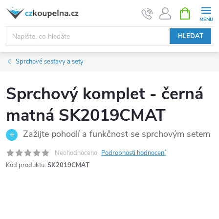
Přejít
NÁKUPNÍ
KOŠÍK
na
obsah
HLEDAT
Sprchové sestavy a sety
Sprchový komplet - černá
matná SK2019CMAT
Zažijte pohodlí a funkčnost se sprchovým setem
Neohodnoceno
Podrobnosti hodnocení
Kód produktu:
SK2019CMAT