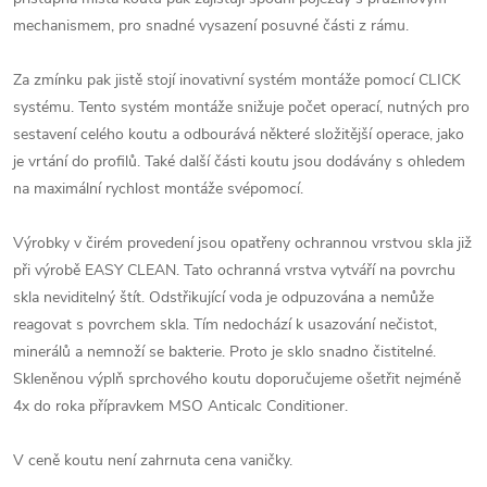
mechanismem, pro snadné vysazení posuvné části z rámu.
Za zmínku pak jistě stojí inovativní systém montáže pomocí CLICK
systému. Tento systém montáže snižuje počet operací, nutných pro
sestavení celého koutu a odbourává některé složitější operace, jako
je vrtání do profilů. Také další části koutu jsou dodávány s ohledem
na maximální rychlost montáže svépomocí.
Výrobky v čirém provedení jsou opatřeny ochrannou vrstvou skla již
při výrobě EASY CLEAN. Tato ochranná vrstva vytváří na povrchu
skla neviditelný štít. Odstřikující voda je odpuzována a nemůže
reagovat s povrchem skla. Tím nedochází k usazování nečistot,
minerálů a nemnoží se bakterie. Proto je sklo snadno čistitelné.
Skleněnou výplň sprchového koutu doporučujeme ošetřit nejméně
4x do roka přípravkem MSO Anticalc Conditioner.
V ceně koutu není zahrnuta cena vaničky.