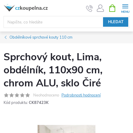
Přejít
NÁKUPNÍ
KOŠÍK
na
obsah
HLEDAT
Obdélníkové sprchové kouty 110 cm
Sprchový kout, Lima,
obdélník, 110x90 cm,
chrom ALU, sklo Čiré
Neohodnoceno
Podrobnosti hodnocení
Kód produktu:
CK87423K