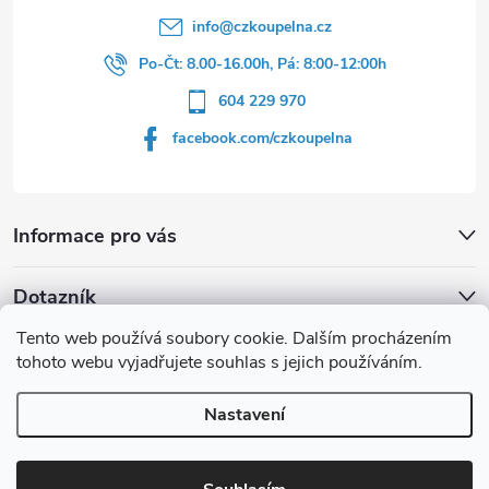
info
@
czkoupelna.cz
Po-Čt: 8.00-16.00h, Pá: 8:00-12:00h
604 229 970
facebook.com/czkoupelna
Informace pro vás
Dotazník
Tento web používá soubory cookie. Dalším procházením
Líbí se vám u sprchového koutu rám barvě
tohoto webu vyjadřujete souhlas s jejich používáním.
Počet hlasů:
149
Nastavení
Copyright 2026
czkoupelna.cz
. Všechna práva vyhrazena.