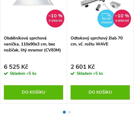
–10 %
–10 %
ZDAR
7 250 Kč
2 890 Kč
ZDARMA
Obdélníková sprchová
Odtokový sprchový žlab 70
vanička, 110x90x3 cm, bez
cm, vč. roštu WAVE
nožiček, litý mramor (CV83M)
6 525 Kč
2 601 Kč
Skladem
>5 ks
Skladem
>5 ks
DO KOŠÍKU
DO KOŠÍKU