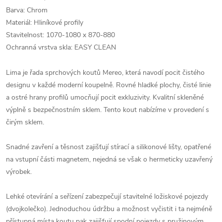
Barva: Chrom
Materiál: Hliníkové profily
Stavitelnost: 1070-1080 x 870-880
Ochranná vrstva skla: EASY CLEAN
Lima je řada sprchových koutů Mereo, která navodí pocit čistého
designu v každé moderní koupelně. Rovné hladké plochy, čisté linie
a ostré hrany profilů umocňují pocit exkluzivity. Kvalitní skleněné
výplně s bezpečnostním sklem. Tento kout nabízíme v provedení s
čirým sklem.
Snadné zavření a těsnost zajišťují stírací a silikonové lišty, opatřené
na vstupní části magnetem, nejedná se však o hermeticky uzavřený
výrobek.
Lehké otevírání a seřízení zabezpečují stavitelné ložiskové pojezdy
(dvojkolečko). Jednoduchou údržbu a možnost vyčistit i ta nejméně
přístupná místa koutu pak zajišťují spodní pojezdy s pružinovým