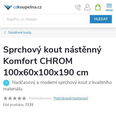
Přejít
NÁKUPNÍ
KOŠÍK
na
obsah
HLEDAT
Nástěnné kouty
Sprchový kout nástěnný
Komfort CHROM
100x60x100x190 cm
Nadčasový a moderní sprchový kout z kvalitního
materiálu
Neohodnoceno
Podrobnosti hodnocení
Kód produktu:
7131