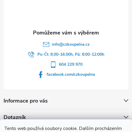
t
í
info
@
czkoupelna.cz
Po-Čt: 8.00-16.00h, Pá: 8:00-12:00h
604 229 970
facebook.com/czkoupelna
Informace pro vás
Dotazník
Tento web používá soubory cookie. Dalším procházením