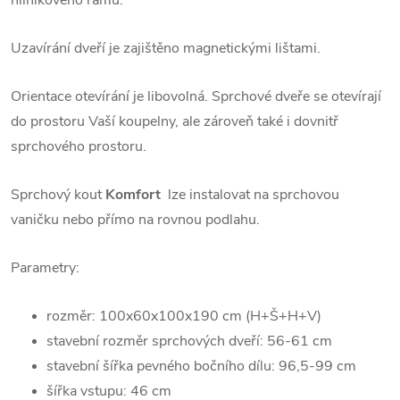
Uzavírání dveří je zajištěno magnetickými lištami.
Orientace otevírání je libovolná. Sprchové dveře se otevírají
do prostoru Vaší koupelny, ale zároveň také i dovnitř
sprchového prostoru.
Sprchový kout
Komfort
lze instalovat na sprchovou
vaničku nebo přímo na rovnou podlahu.
Parametry:
rozměr: 100x60x100x190 cm (H+Š+H+V)
stavební rozměr sprchových dveří: 5
6-61
cm
stavební šířka pevného bočního dílu:
96,5-99
cm
šířka vstupu: 46 cm