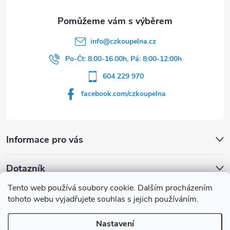
í
info
@
czkoupelna.cz
Po-Čt: 8.00-16.00h, Pá: 8:00-12:00h
604 229 970
facebook.com/czkoupelna
Informace pro vás
Dotazník
Tento web používá soubory cookie. Dalším procházením
Líbí se vám u sprchového koutu rám barvě
tohoto webu vyjadřujete souhlas s jejich používáním.
Počet hlasů:
149
Nastavení