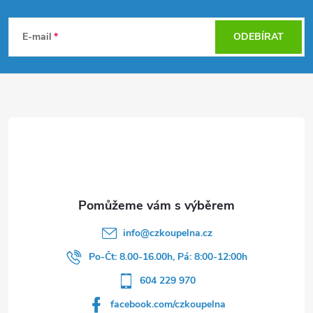
Z
á
E-mail
ODEBÍRAT
p
a
t
í
info
@
czkoupelna.cz
Po-Čt: 8.00-16.00h, Pá: 8:00-12:00h
604 229 970
facebook.com/czkoupelna