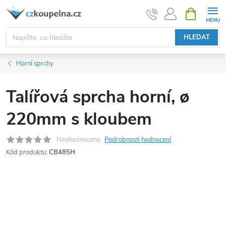
Přejít
NÁKUPNÍ
KOŠÍK
na
obsah
HLEDAT
Horní sprchy
Talířová sprcha horní, ø
220mm s kloubem
Neohodnoceno
Podrobnosti hodnocení
Kód produktu:
CB485H