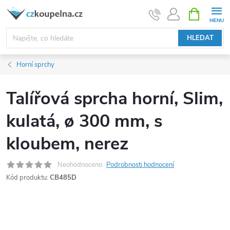
Přejít
NÁKUPNÍ
KOŠÍK
na
obsah
HLEDAT
Horní sprchy
Talířová sprcha horní, Slim,
kulatá, ø 300 mm, s
kloubem, nerez
Neohodnoceno
Podrobnosti hodnocení
Kód produktu:
CB485D