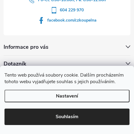
604 229 970
facebook.com/czkoupelna
Informace pro vás
Dotazník
Tento web používá soubory cookie. Dalším procházením
Líbí se vám u sprchového koutu rám barvě
tohoto webu vyjadřujete souhlas s jejich používáním.
Počet hlasů:
149
Nastavení
Copyright 2026
czkoupelna.cz
. Všechna práva vyhrazena.
Souhlasím
Vytvořil Shoptet