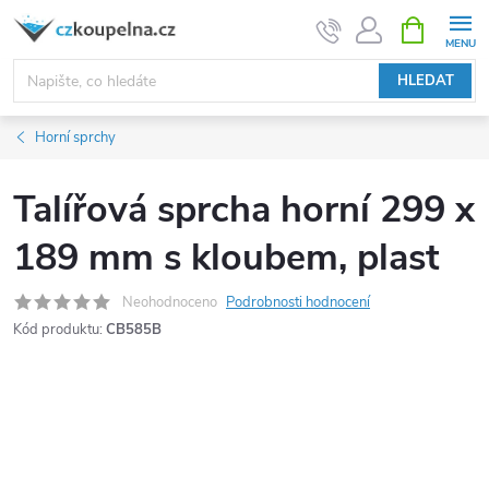
Přejít
NÁKUPNÍ
KOŠÍK
na
obsah
HLEDAT
Horní sprchy
Talířová sprcha horní 299 x
189 mm s kloubem, plast
Neohodnoceno
Podrobnosti hodnocení
Kód produktu:
CB585B