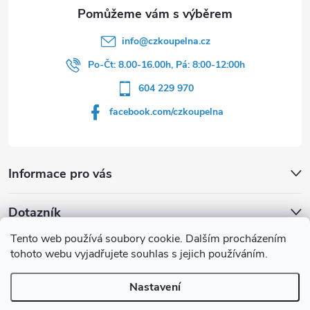
info
@
czkoupelna.cz
Po-Čt: 8.00-16.00h, Pá: 8:00-12:00h
604 229 970
facebook.com/czkoupelna
Informace pro vás
Dotazník
Tento web používá soubory cookie. Dalším procházením
Líbí se vám u sprchového koutu rám barvě
tohoto webu vyjadřujete souhlas s jejich používáním.
Počet hlasů:
149
Nastavení