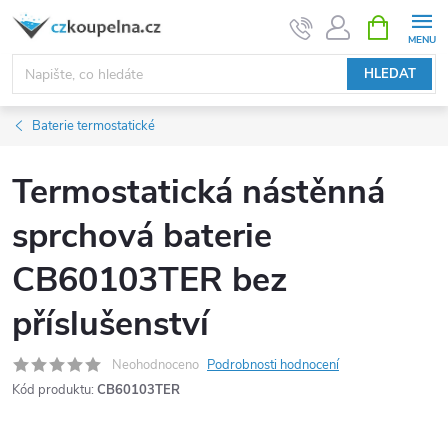
Přejít
NÁKUPNÍ
KOŠÍK
na
obsah
HLEDAT
Baterie termostatické
Termostatická nástěnná
sprchová baterie
CB60103TER bez
příslušenství
Neohodnoceno
Podrobnosti hodnocení
Kód produktu:
CB60103TER