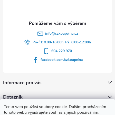
t
í
info
@
czkoupelna.cz
Po-Čt: 8.00-16.00h, Pá: 8:00-12:00h
604 229 970
facebook.com/czkoupelna
Informace pro vás
Dotazník
Tento web používá soubory cookie. Dalším procházením
Líbí se vám u sprchového koutu rám barvě
tohoto webu vyjadřujete souhlas s jejich používáním.