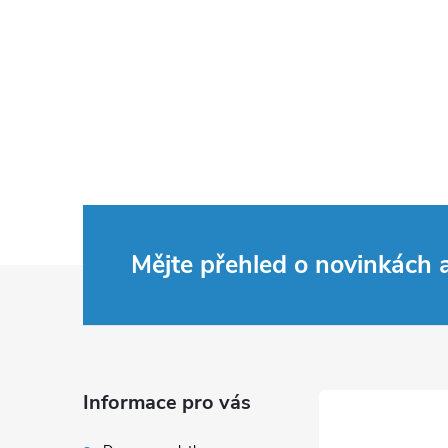
Mějte přehled o novinkách
Z
á
p
Informace pro vás
a