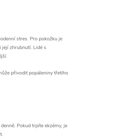
dodenní stres. Pro pokožku je
její zhrubnutí. Lidé s
jší.
ůže přivodit popáleniny třetího
 denně. Pokud trpíte ekzémy, je
t.