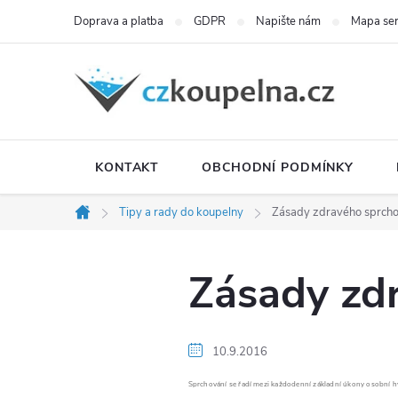
Přejít
Doprava a platba
GDPR
Napište nám
Mapa se
na
obsah
KONTAKT
OBCHODNÍ PODMÍNKY
Tipy a rady do koupelny
Zásady zdravého sprcho
Domů
Zásady zd
10.9.2016
Sprchování se řadí mezi každodenní základní úkony osobní 