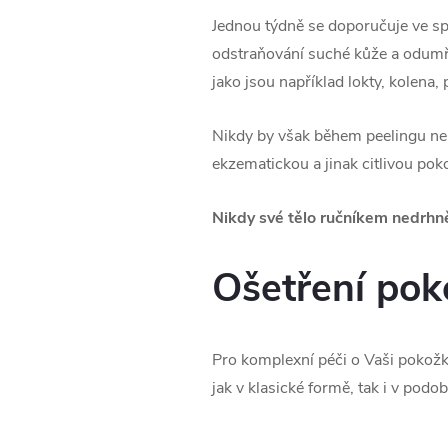
Jednou týdně se doporučuje ve spr
odstraňování suché kůže a odumře
jako jsou například lokty, kolena,
Nikdy by však během peelingu nem
ekzematickou a jinak citlivou po
Nikdy své tělo ručníkem nedrhně
Ošetření pok
Pro komplexní péči o Vaši pokožku
jak v klasické formě, tak i v podo