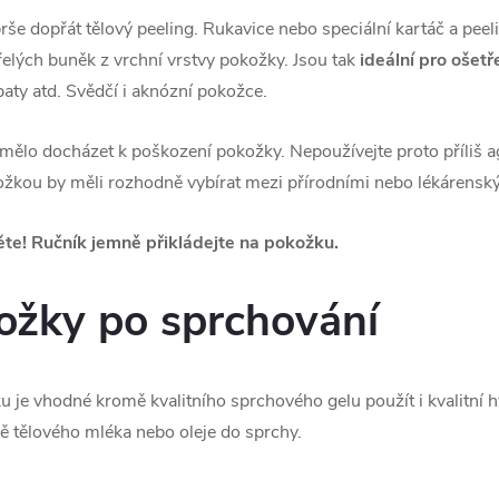
še dopřát tělový peeling. Rukavice nebo speciální kartáč a pee
lých buněk z vrchní vrstvy pokožky. Jsou tak
ideální pro ošetř
 paty atd. Svědčí i aknózní pokožce.
ělo docházet k poškození pokožky. Nepoužívejte proto příliš agr
kožkou by měli rozhodně vybírat mezi přírodními nebo lékárenský
te! Ručník jemně přikládejte na pokožku.
ožky po sprchování
 je vhodné kromě kvalitního sprchového gelu použít i kvalitní hyd
bě tělového mléka nebo oleje do sprchy.