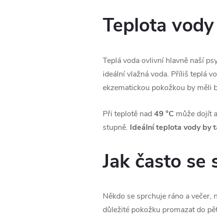
Teplota vody
Teplá voda ovlivní hlavně naší ps
ideální vlažná voda. Příliš teplá 
ekzematickou pokožkou by měli být 
Při teplotě nad
49 °C
může dojít a
stupně.
Ideální teplota vody by 
Jak často se
Někdo se sprchuje ráno a večer, n
důležité pokožku promazat do pěti