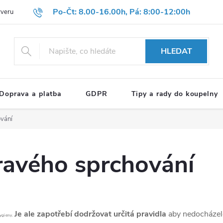
Po-Čt: 8.00-16.00h, Pá: 8:00-12:00h
rveru
Hodnocení obchodu
Reklamační formulář
OBCHODNÍ P
HLEDAT
Doprava a platba
GDPR
Tipy a rady do koupelny
vání
ravého sprchování
Je ale zapotřebí dodržovat určitá pravidla
aby nedocházelo
hygieny.