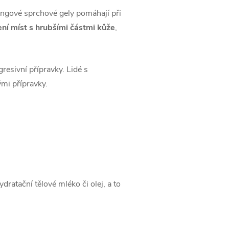
lingové sprchové gely pomáhají při
ení míst s hrubšími částmi kůže
,
esivní přípravky. Lidé s
mi přípravky.
ratační tělové mléko či olej, a to