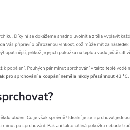
ychiku. Díky ní se dokážeme snadno uvolnit a z těla vyplavit kaž
voda Vás připraví o přirozenou vlhkost, což může mít za následek i 
opatrnější, jelikož je jejich pokožka na teplou vodu ještě citlivě
ž k popálení. Pouhých pár minut sprchování v takto teplé vodě m
tak pro sprchování a koupání neměla nikdy přesáhnout 43 °C.
 sprchovat?
ěkdo obden. Co je však správně? Ideální je se sprchovat jednou
 minut po sprchování. Pak ani takto citlivá pokožka nebude trpě