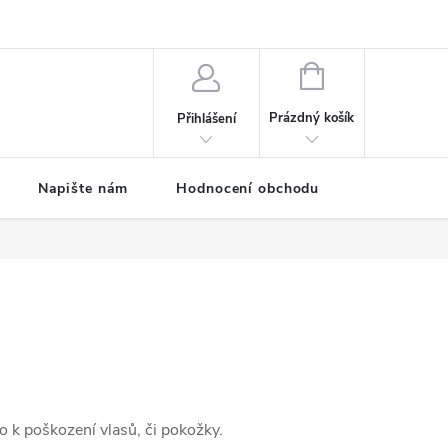
ODMÍNKY
Moje objednávka
NÁKUPNÍ
KOŠÍK
Prázdný košík
Přihlášení
Napište nám
Hodnocení obchodu
SPRCHOVÉ
 k poškození vlasů, či pokožky.