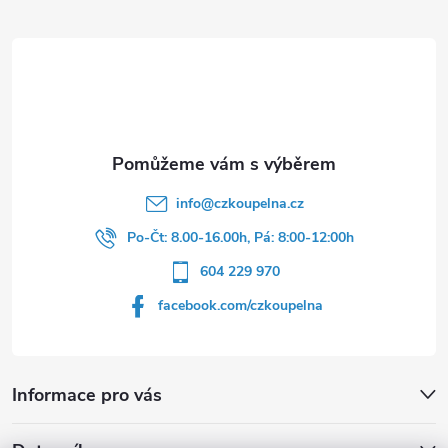
a
t
í
info
@
czkoupelna.cz
Po-Čt: 8.00-16.00h, Pá: 8:00-12:00h
604 229 970
facebook.com/czkoupelna
Informace pro vás