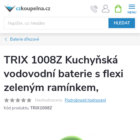
Přejít
NÁKUPNÍ
KOŠÍK
na
obsah
HLEDAT
Baterie dřezové
TRIX 1008Z Kuchyňská
vodovodní baterie s flexi
zeleným ramínkem,
Neohodnoceno
Podrobnosti hodnocení
Kód produktu:
TRIX1008Z