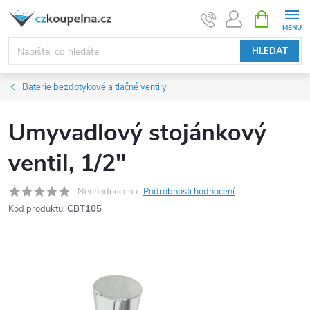
Přejít
NÁKUPNÍ
KOŠÍK
na
obsah
HLEDAT
Baterie bezdotykové a tlačné ventily
Umyvadlový stojánkový
ventil, 1/2"
Neohodnoceno
Podrobnosti hodnocení
Kód produktu:
CBT105