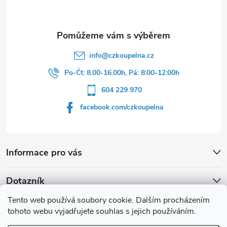
í
info
@
czkoupelna.cz
Po-Čt: 8.00-16.00h, Pá: 8:00-12:00h
604 229 970
facebook.com/czkoupelna
Informace pro vás
Dotazník
Tento web používá soubory cookie. Dalším procházením
Líbí se vám u sprchového koutu rám barvě
tohoto webu vyjadřujete souhlas s jejich používáním.