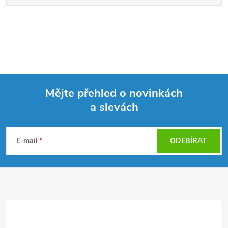
Mějte přehled o novinkách
a slevách
Z
á
E-mail
ODEBÍRAT
p
a
t