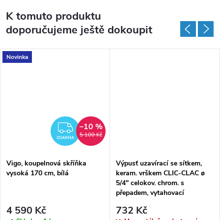
K tomuto produktu
doporučujeme ještě dokoupit
Novinka
–10 %
MA
ZDARMA
5 100 Kč
ZDARMA
Vigo, koupelnová skříňka
Výpusť uzavírací se sítkem,
vysoká 170 cm, bílá
keram. vrškem CLIC-CLAC ø
5/4" celokov. chrom. s
přepadem, vytahovací
4 590 Kč
732 Kč