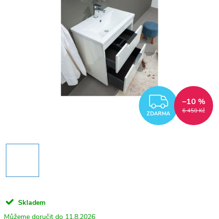
ZDARM
–10 %
6 450 Kč
ZDARMA
Skladem
11.8.2026