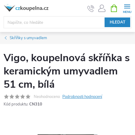
Přejít
NÁKUPNÍ
KOŠÍK
na
obsah
HLEDAT
Skříňky s umyvadlem
Vigo, koupelnová skříňka s
keramickým umyvadlem
51 cm, bílá
Neohodnoceno
Podrobnosti hodnocení
Kód produktu:
CN310