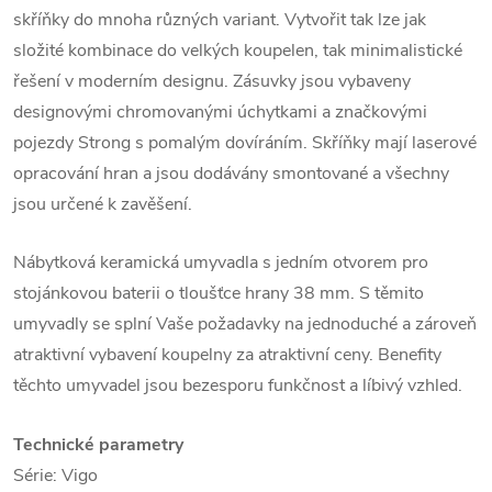
skříňky do mnoha různých variant. Vytvořit tak lze jak
složité kombinace do velkých koupelen, tak minimalistické
řešení v moderním designu. Zásuvky jsou vybaveny
designovými chromovanými úchytkami a značkovými
pojezdy Strong s pomalým dovíráním. Skříňky mají laserové
opracování hran a jsou dodávány smontované a všechny
jsou určené k zavěšení.
Nábytková keramická umyvadla s jedním otvorem pro
stojánkovou baterii o tloušťce hrany 38 mm. S těmito
umyvadly se splní Vaše požadavky na jednoduché a zároveň
atraktivní vybavení koupelny za atraktivní ceny. Benefity
těchto umyvadel jsou bezesporu funkčnost a líbivý vzhled.
Technické parametry
Série: Vigo