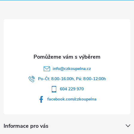
p
a
t
í
info
@
czkoupelna.cz
Po-Čt: 8.00-16.00h, Pá: 8:00-12:00h
604 229 970
facebook.com/czkoupelna
Informace pro vás