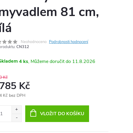
myvadlem 81 cm,
ílá
Neohodnoceno
Podrobnosti hodnocení
produktu:
CN312
Skladem
4 ks
11.8.2026
0 Kč
 785 Kč
4 Kč bez DPH
ná
:
VLOŽIT DO KOŠÍKU