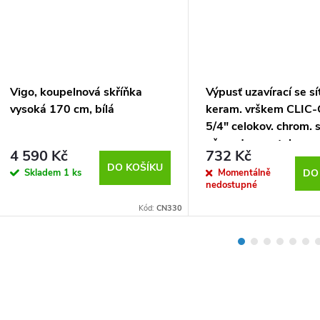
Vigo, koupelnová skříňka
Výpusť uzavírací se s
vysoká 170 cm, bílá
keram. vrškem CLIC
5/4" celokov. chrom. 
přepadem, vytahovac
4 590 Kč
732 Kč
DO KOŠÍKU
Skladem
1 ks
Momentálně
DO
nedostupné
Kód:
CN330