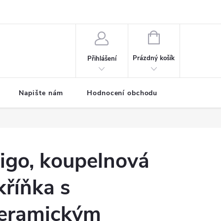
ODMÍNKY
Moje objednávka
NÁKUPNÍ
KOŠÍK
Prázdný košík
Přihlášení
Napište nám
Hodnocení obchodu
SPRCHOVÉ
igo, koupelnová
kříňka s
eramickým