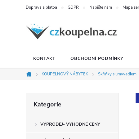
Přejít
Doprava a platba
GDPR
Napište nám
Mapa se
na
obsah
KONTAKT
OBCHODNÍ PODMÍNKY
KOUPELNOVÝ NÁBYTEK
Skříňky s umyvadlem
Domů
P
Přeskočit
Kategorie
kategorie
o
VÝPRODEJ- VÝHODNÉ CENY
s