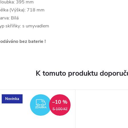
loubka: 395 mm
élka (Výška): 718 mm
arva: Bílá
yp skříňky: s umyvadlem
odáváno bez baterie !
K tomuto produktu doporuču
Novinka
–10 %
ZDARMA
ZDARMA
5 100 Kč