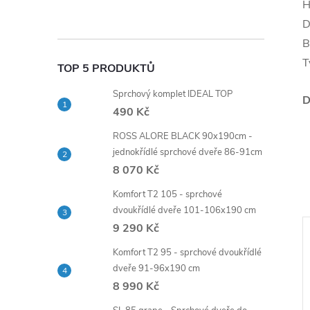
H
D
B
T
TOP 5 PRODUKTŮ
Sprchový komplet IDEAL TOP
D
490 Kč
ROSS ALORE BLACK 90x190cm -
jednokřídlé sprchové dveře 86-91cm
8 070 Kč
Komfort T2 105 - sprchové
dvoukřídlé dveře 101-106x190 cm
9 290 Kč
–10 %
ZDARMA
Komfort T2 95 - sprchové dvoukřídlé
ZDARMA
1 649 Kč
dveře 91-96x190 cm
8 990 Kč