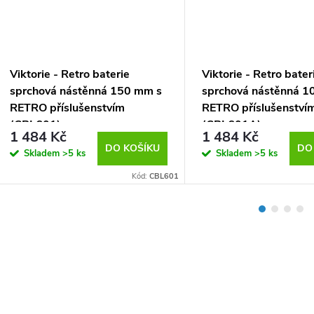
Viktorie - Retro baterie
Viktorie - Retro bater
sprchová nástěnná 150 mm s
sprchová nástěnná 1
RETRO příslušenstvím
RETRO příslušenství
(CBL601)
(CBL601A)
1 484 Kč
1 484 Kč
DO KOŠÍKU
DO
Skladem
>5 ks
Skladem
>5 ks
Kód:
CBL601