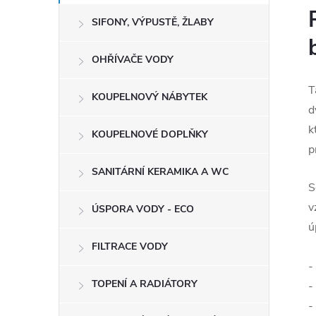
SIFONY, VÝPUSTĚ, ŽLABY
OHŘÍVAČE VODY
T
KOUPELNOVÝ NÁBYTEK
d
k
KOUPELNOVÉ DOPLŇKY
p
SANITÁRNÍ KERAMIKA A WC
S
v
ÚSPORA VODY - ECO
ú
FILTRACE VODY
-
TOPENÍ A RADIÁTORY
-
-