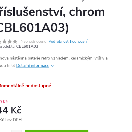
říslušenství, chrom
CBL601A03)
Neohodnoceno
Podrobnosti hodnocení
produktu:
CBL601A03
hová nástěnná baterie retro vzhledem, keramickými vršky a
kou 5 let
Detailní informace
omentálně nedostupné
9 Kč
44 Kč
Kč bez DPH
ná