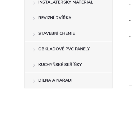
INSTALATÉRSKÝ MATERIÁL
-
REVIZNÍ DVÍŘKA
-
STAVEBNÍ CHEMIE
-
OBKLADOVÉ PVC PANELY
KUCHYŇSKÉ SKŘÍŇKY
DÍLNA A NÁŘADÍ
–10 %
–10 %
ZDARMA
ZDARMA
ZDARMA
ZDARMA
2 099 Kč
1 599 Kč