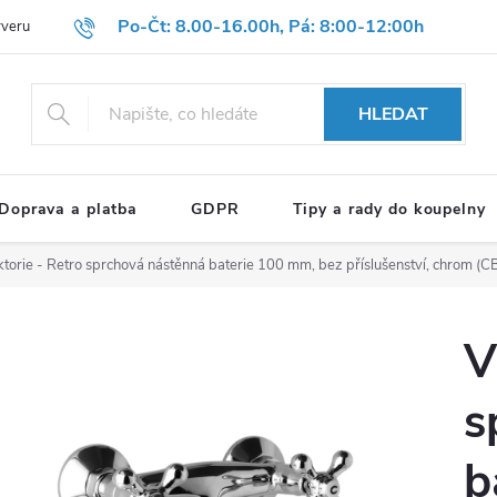
Po-Čt: 8.00-16.00h, Pá: 8:00-12:00h
rveru
Hodnocení obchodu
Reklamační formulář
OBCHODNÍ P
HLEDAT
Doprava a platba
GDPR
Tipy a rady do koupelny
ktorie - Retro sprchová nástěnná baterie 100 mm, bez příslušenství, chrom 
V
s
b