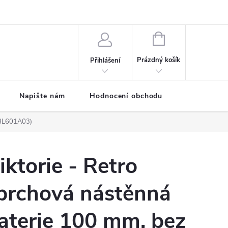
ODMÍNKY
Moje objednávka
NÁKUPNÍ
KOŠÍK
Prázdný košík
Přihlášení
Napište nám
Hodnocení obchodu
SPRCHOVÉ
(CBL601A03)
iktorie - Retro
prchová nástěnná
aterie 100 mm, bez