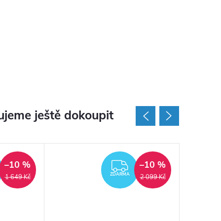
jeme ještě dokoupit
–10 %
–10 %
ZDARMA
ZDARMA
ZDARMA
1 649 Kč
2 099 Kč