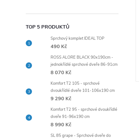
TOP 5 PRODUKTŮ
etro baterie
Viktorie - Retro baterie
Sprchový komplet IDEAL TOP
stěnná 150 mm
umyvadlová stojánková bez
490 Kč
výpusti (CBL10101)
říslušenstvím
ROSS ALORE BLACK 90x190cm -
1 439 Kč
jednokřídlé sprchové dveře 86-91cm
DO KOŠÍKU
DO KOŠÍKU
5 ks
Skladem
>5 ks
8 070 Kč
Kód:
CBL901
Kód:
CBL10101
Komfort T2 105 - sprchové
dvoukřídlé dveře 101-106x190 cm
9 290 Kč
Komfort T2 95 - sprchové dvoukřídlé
dveře 91-96x190 cm
8 990 Kč
SL 85 grape - Sprchové dveře do