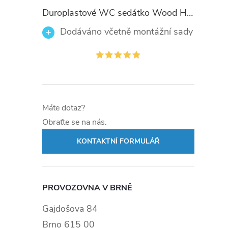
Duroplastové WC sedátko Wood Heart 82377 se zpomalovacím mechanismem SOFT-CLOSE
Dodáváno včetně montážní sady
Máte dotaz?
Obraťte se na nás.
KONTAKTNÍ FORMULÁŘ
PROVOZOVNA V BRNĚ
Gajdošova 84
Brno 615 00