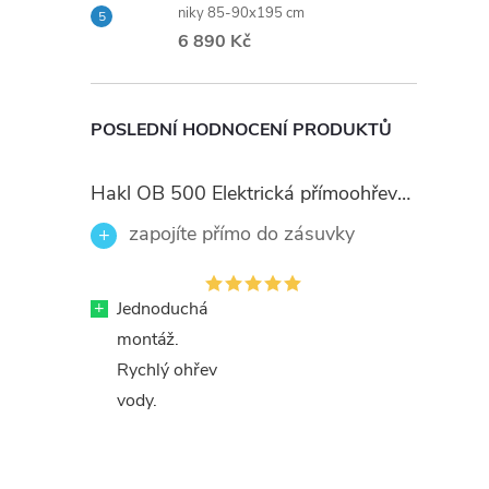
niky 85-90x195 cm
6 890 Kč
POSLEDNÍ HODNOCENÍ PRODUKTŮ
Hakl OB 500 Elektrická přímoohřevná vodovodní baterie, černé flexi ramínko
zapojíte přímo do zásuvky
+
Jednoduchá
montáž.
Rychlý ohřev
vody.