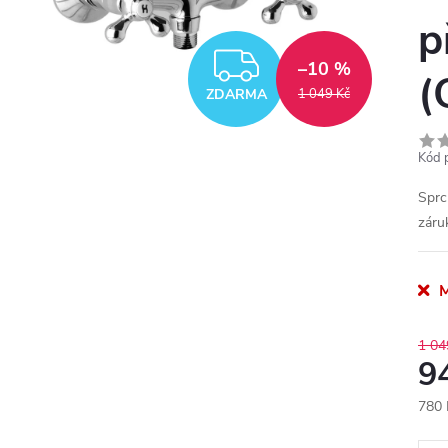
p
ZDARMA
–10 %
(
ZDARMA
1 049 Kč
Kód 
Sprc
záru
M
1 04
9
780 
Měr