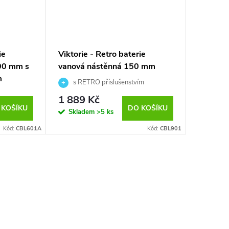
ie
Viktorie - Retro baterie
Viktorie
00 mm s
vanová nástěnná 150 mm
umyvadl
m
výpusti
s RETRO příslušenstvím
(CBL901)
1 889 Kč
1 439
 KOŠÍKU
DO KOŠÍKU
Skladem
>5 ks
Sklad
Kód:
CBL601A
Kód:
CBL901