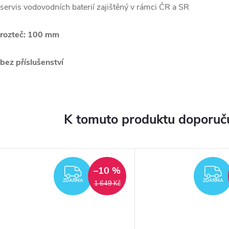
 servis vodovodních baterií zajištěný v rámci ČR a SR
 rozteč: 100 mm
 bez příslušenství
K tomuto produktu doporuču
–10 %
ZDARMA
ZDARMA
ZDARMA
1 649 Kč