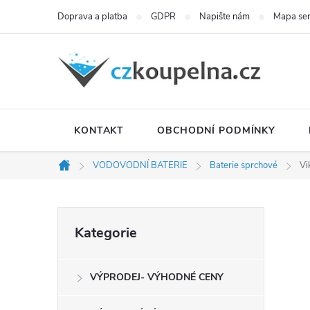
Přejít
Doprava a platba
GDPR
Napište nám
Mapa se
na
obsah
KONTAKT
OBCHODNÍ PODMÍNKY
VODOVODNÍ BATERIE
Baterie sprchové
Vi
Domů
P
Přeskočit
Kategorie
kategorie
o
VÝPRODEJ- VÝHODNÉ CENY
s