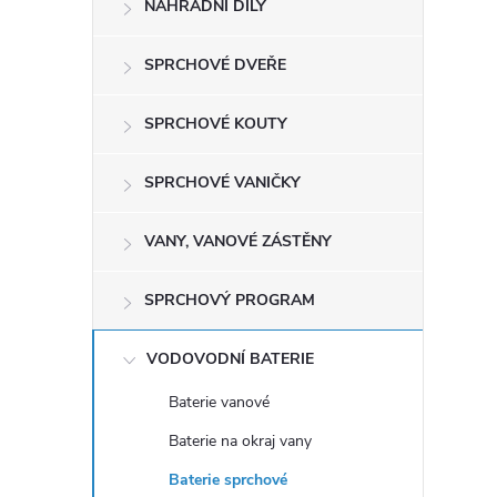
NÁHRADNÍ DÍLY
t
r
SPRCHOVÉ DVEŘE
a
SPRCHOVÉ KOUTY
n
SPRCHOVÉ VANIČKY
n
VANY, VANOVÉ ZÁSTĚNY
í
SPRCHOVÝ PROGRAM
p
VODOVODNÍ BATERIE
a
Baterie vanové
Baterie na okraj vany
n
Baterie sprchové